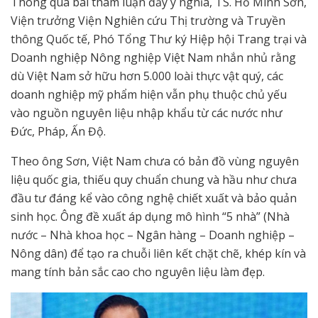
Thông qua bài tham luận đầy ý nghĩa, TS. Hồ Minh Sơn,
Viện trưởng Viện Nghiên cứu Thị trường và Truyền
thông Quốc tế, Phó Tổng Thư ký Hiệp hội Trang trại và
Doanh nghiệp Nông nghiệp Việt Nam nhắn nhủ rằng
dù Việt Nam sở hữu hơn 5.000 loài thực vật quý, các
doanh nghiệp mỹ phẩm hiện vẫn phụ thuộc chủ yếu
vào nguồn nguyên liệu nhập khẩu từ các nước như
Đức, Pháp, Ấn Độ.
Theo ông Sơn, Việt Nam chưa có bản đồ vùng nguyên
liệu quốc gia, thiếu quy chuẩn chung và hầu như chưa
đầu tư đáng kể vào công nghệ chiết xuất và bảo quản
sinh học. Ông đề xuất áp dụng mô hình “5 nhà” (Nhà
nước – Nhà khoa học – Ngân hàng – Doanh nghiệp –
Nông dân) để tạo ra chuỗi liên kết chặt chẽ, khép kín và
mang tính bản sắc cao cho nguyên liệu làm đẹp.