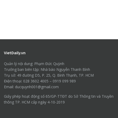
VietDaily.vn
Quản lý nội dung: Phạm Đức Quỳnh
Trưởng ban biên tập: Nhà báo Nguyễn Thanh Bình
Trụ sở: 49 đường D5, P. 25, Q. Bình Thạnh, TP. HCM
Điện thoại: 028 3602 4005 – 0919 099 989
Email: ducquynh001@gmail.com
Giấy phép hoạt động số 65/GP-TTĐT do Sở Thông tin và Truyền
thông TP. HCM cấp ngày 4-10-2019