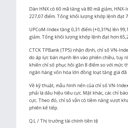
Dàn HNX có 60 mã tăng và 80 mã giảm, HNX-In
227,07 điểm. Tổng khối lượng khớp lệnh đạt 70,6
UPCoM-Index tăng 0,31 điểm (+0,31%) lên 99,
giảm. Tổng khối lượng khớp lệnh đạt hơn 65,2 t
CTCK TPBank (TPS) nhận định, chỉ số VN-Inde
do áp lực bán mạnh lên vào phiên chiều, tuy n
khiến chỉ số phục hồi gần 8 điểm so với mức 
ngân hàng vốn hóa lớn đồng loạt tăng giá đã 
Về kỹ thuật, mẫu hình nến của chỉ số VN-Inde
phải là dấu hiệu tiêu cực. Mặt khác, các chỉ b
cực. Theo đó, chỉ số vẫn có tiềm năng vượt k
phiên kế tiếp.
Q.L / Thị trường tài chính tiền tệ