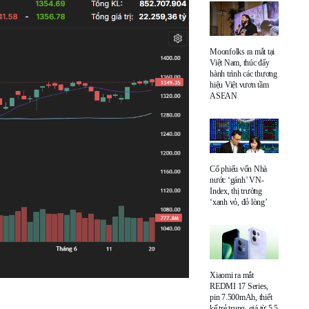
Moonfolks ra mắt tại
Việt Nam, thúc đẩy
hành trình các thương
hiệu Việt vươn tầm
ASEAN
Cổ phiếu vốn Nhà
nước ‘gánh’ VN-
Index, thị trường
‘xanh vỏ, đỏ lòng’
Xiaomi ra mắt
REDMI 17 Series,
pin 7.500mAh, thiết
kế trẻ trung, giá từ 5,5