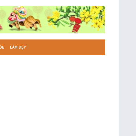
ỎE
LÀM ĐẸP