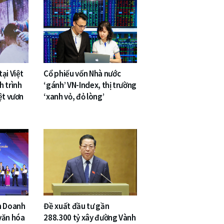
ại Việt
Cổ phiếu vốn Nhà nước
h trình
‘gánh’ VN-Index, thị trường
ệt vươn
‘xanh vỏ, đỏ lòng’
n Doanh
Đề xuất đầu tư gần
văn hóa
288.300 tỷ xây đường Vành