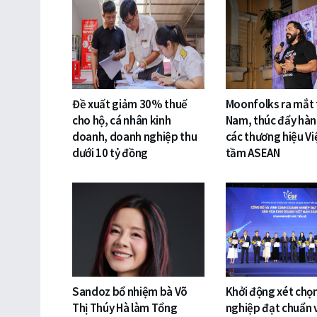
Đề xuất giảm 30% thuế
Moonfolks ra mắt t
cho hộ, cá nhân kinh
Nam, thúc đẩy hàn
doanh, doanh nghiệp thu
các thương hiệu Vi
dưới 10 tỷ đồng
tầm ASEAN
Sandoz bổ nhiệm bà Võ
Khởi động xét chọ
Thị Thúy Hà làm Tổng
nghiệp đạt chuẩn 