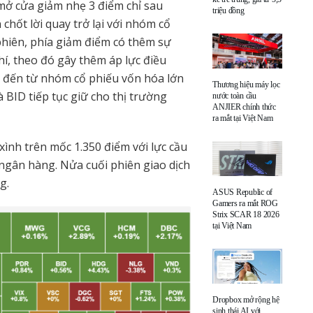
mở cửa giảm nhẹ 3 điểm chỉ sau
triệu đồng
chốt lời quay trở lại với nhóm cổ
phiên, phía giảm điểm có thêm sự
í, theo đó gây thêm áp lực điều
ầu đến từ nhóm cổ phiếu vốn hóa lớn
Thương hiệu máy lọc
BID tiếp tục giữ cho thị trường
nước toàn cầu
ANJIER chính thức
ra mắt tại Việt Nam
xình trên mốc 1.350 điểm với lực cầu
ngân hàng. Nửa cuối phiên giao dịch
g.
ASUS Republic of
Gamers ra mắt ROG
Strix SCAR 18 2026
tại Việt Nam
Dropbox mở rộng hệ
sinh thái AI với