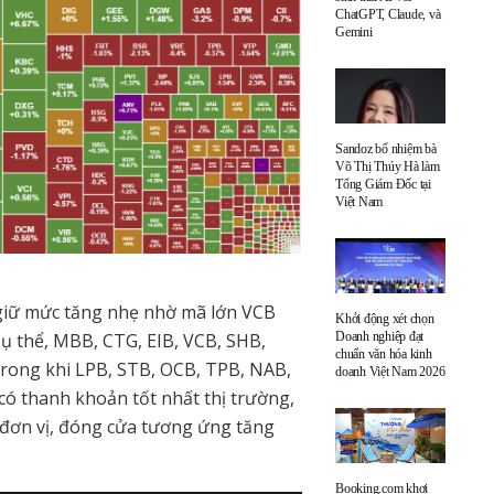
ChatGPT, Claude, và
Gemini
Sandoz bổ nhiệm bà
Võ Thị Thúy Hà làm
Tổng Giám Đốc tại
Việt Nam
giữ mức tăng nhẹ nhờ mã lớn VCB
Khởi động xét chọn
Doanh nghiệp đạt
 Cụ thể, MBB, CTG, EIB, VCB, SHB,
chuẩn văn hóa kinh
 Trong khi LPB, STB, OCB, TPB, NAB,
doanh Việt Nam 2026
ó thanh khoản tốt nhất thị trường,
ệu đơn vị, đóng cửa tương ứng tăng
Booking.com khơi