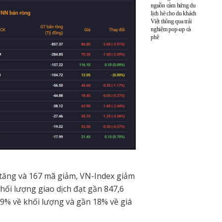
nguồn cảm hứng du
lịch hè cho du khách
Việt thông qua trải
nghiệm pop-up cà
phê
 tăng và 167 mã giảm, VN-Index giảm
hối lượng giao dịch đạt gần 847,6
 6,9% về khối lượng và gần 18% về giá