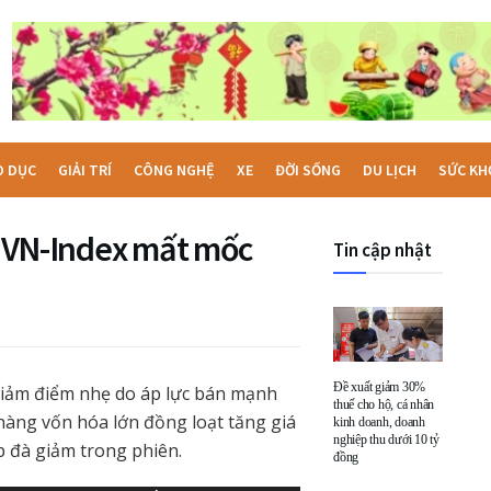
O DỤC
GIẢI TRÍ
CÔNG NGHỆ
XE
ĐỜI SỐNG
DU LỊCH
SỨC KH
ế, VN-Index mất mốc
Tin cập nhật
Đề xuất giảm 30%
giảm điểm nhẹ do áp lực bán mạnh
thuế cho hộ, cá nhân
hàng vốn hóa lớn đồng loạt tăng giá
kinh doanh, doanh
nghiệp thu dưới 10 tỷ
p đà giảm trong phiên.
đồng