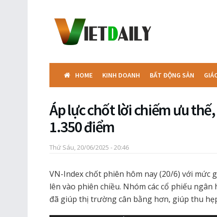
HOME
KINH DOANH
BẤT ĐỘNG SẢN
GIÁ
Áp lực chốt lời chiếm ưu th
1.350 điểm
Thứ Sáu, 20/06/2025 - 20:46
VN-Index chốt phiên hôm nay (20/6) với mức 
lên vào phiên chiều. Nhóm các cổ phiếu ngân 
đã giúp thị trường cân bằng hơn, giúp thu hẹ