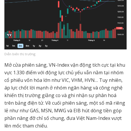
Diễn biến thị trường
Mở cửa phiên sáng, VN-Index vận động tích cực tại khu
vực 1.330 điểm với động lực chủ yếu vẫn nằm tại nhóm
cổ phiếu vốn hóa lớn như VIC, VHM, HVN… Tuy nhiên,
áp lực chốt lời mạnh ở nhóm ngân hàng và công nghệ
khiến thị trường giằng co và ghi nhận sự phân hoá
trên bảng điện tử. Về cuối phiên sáng, một số mã riêng
lẻ như như GAS, MSN, MWG và EIB hút dòng tiền góp
phần nâng đỡ chỉ số chung, đưa Việt Nam-Index vượt
lên mốc tham chiếu.