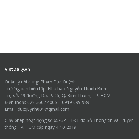
VietDaily.vn
Quản lý nội dung: Phạm Đức Quỳnh
Trưởng ban biên tập: Nhà báo Nguyễn Thanh Bình
Trụ sở: 49 đường D5, P. 25, Q. Bình Thạnh, TP. HCM
Điện thoại: 028 3602 4005 – 0919 099 989
Email: ducquynh001@gmail.com
Giấy phép hoạt động số 65/GP-TTĐT do Sở Thông tin và Truyền
thông TP. HCM cấp ngày 4-10-2019