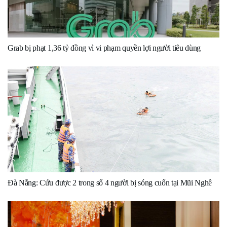
Grab bị phạt 1,36 tỷ đồng vì vi phạm quyền lợi người tiêu dùng
Đà Nẵng: Cứu được 2 trong số 4 người bị sóng cuốn tại Mũi Nghê