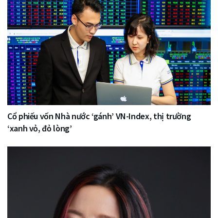
Cổ phiếu vốn Nhà nước ‘gánh’ VN-Index, thị trường
‘xanh vỏ, đỏ lòng’