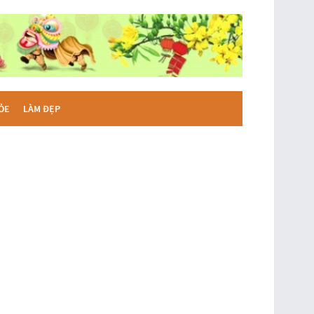
ỎE
LÀM ĐẸP