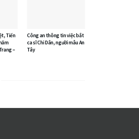
ệt, Tiến
Công an thông tin việc bắt
 năm
ca sĩ Chi Dân, người mẫu An
Trang –
Tây