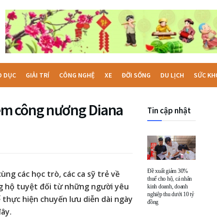
O DỤC
GIẢI TRÍ
CÔNG NGHỆ
XE
ĐỜI SỐNG
DU LỊCH
SỨC KH
ệm công nương Diana
Tin cập nhật
Đề xuất giảm 30%
ùng các học trò, các ca sỹ trẻ về
thuế cho hộ, cá nhân
g hộ tuyệt đối từ những người yêu
kinh doanh, doanh
nghiệp thu dưới 10 tỷ
thực hiện chuyến lưu diễn dài ngày
đồng
đây.