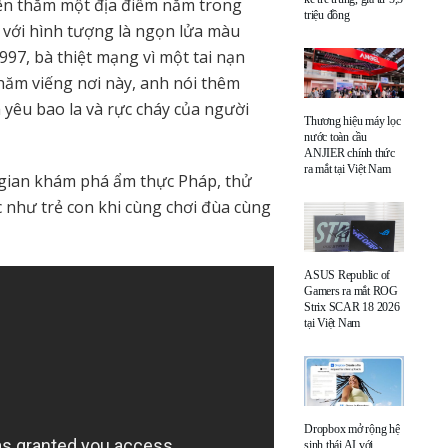
đến thăm một địa điểm nằm trong
triệu đồng
 với hình tượng là ngọn lửa màu
7, bà thiệt mạng vì một tai nạn
thăm viếng nơi này, anh nói thêm
 yêu bao la và rực cháy của người
Thương hiệu máy lọc
nước toàn cầu
ANJIER chính thức
ra mắt tại Việt Nam
gian khám phá ẩm thực Pháp, thử
ức như trẻ con khi cùng chơi đùa cùng
ASUS Republic of
Gamers ra mắt ROG
Strix SCAR 18 2026
tại Việt Nam
Dropbox mở rộng hệ
sinh thái AI với