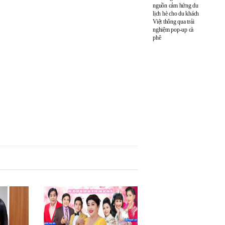
nguồn cảm hứng du
lịch hè cho du khách
Việt thông qua trải
nghiệm pop-up cà
phê