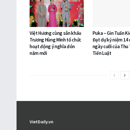
Việt Hương cùng sân khấu
Puka – Gin Tuấn Ki
Trương Hùng Minh tổ chức
Đạt dự kỷ niệm 14
hoạt động ý nghĩa đón
ngày cưới của Thu 
năm mới
Tiến Luật
VietDaily.vn