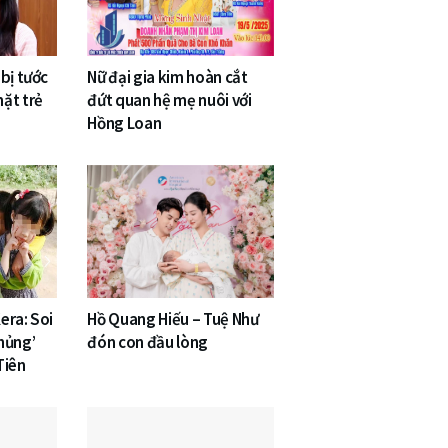
bị tước
Nữ đại gia kim hoàn cắt
ặt trẻ
đứt quan hệ mẹ nuôi với
Hồng Loan
era: Soi
Hồ Quang Hiếu – Tuệ Như
hủng’
đón con đầu lòng
Tiên