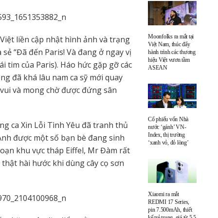
Moonfolks ra mắt tại
iệt liền cập nhật hình ảnh và trạng
Việt Nam, thúc đẩy
 sẻ “Đã đến Paris! Và đang ở ngay vị
hành trình các thương
hiệu Việt vươn tầm
ái tim của Paris). Háo hức gặp gỡ các
ASEAN
Cũng đã khá lâu nam ca sỹ mới quay
t vui và mong chờ được đứng sân
Cổ phiếu vốn Nhà
ng ca Xin Lỗi Tình Yêu đã tranh thủ
nước ‘gánh’ VN-
Index, thị trường
 Anh được một số bạn bè đang sinh
‘xanh vỏ, đỏ lòng’
oạn khu vực tháp Eiffel, Mr Đàm rất
 thật hài hước khi dùng cây cọ sơn
Xiaomi ra mắt
REDMI 17 Series,
pin 7.500mAh, thiết
kế trẻ trung, giá từ 5,5