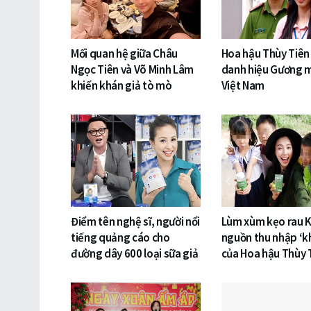
Mối quan hệ giữa Châu
Hoa hậu Thùy Tiên 
Ngọc Tiên và Võ Minh Lâm
danh hiệu Gương m
khiến khán giả tò mò
Việt Nam
Điểm tên nghệ sĩ, người nổi
Lùm xùm kẹo rau K
tiếng quảng cáo cho
nguồn thu nhập ‘k
đường dây 600 loại sữa giả
của Hoa hậu Thùy 