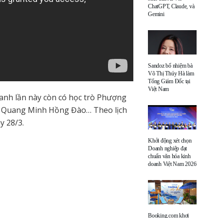
ChatGPT, Claude, và
Gemini
Sandoz bổ nhiệm bà
Võ Thị Thúy Hà làm
Tổng Giám Đốc tại
Việt Nam
 anh lần này còn có học trò Phượng
, Quang Minh Hồng Đào… Theo lịch
y 28/3.
Khởi động xét chọn
Doanh nghiệp đạt
chuẩn văn hóa kinh
doanh Việt Nam 2026
Booking.com khơi