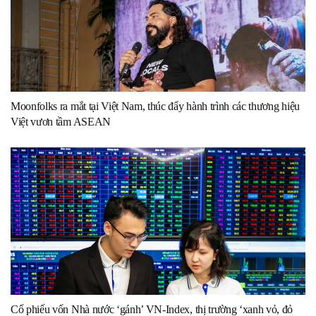
Moonfolks ra mắt tại Việt Nam, thúc đẩy hành trình các thương hiệu
Việt vươn tầm ASEAN
Cổ phiếu vốn Nhà nước ‘gánh’ VN-Index, thị trường ‘xanh vỏ, đỏ