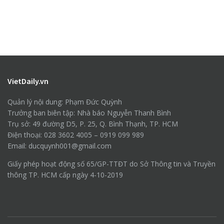
VietDaily.vn
Quản lý nội dung: Phạm Đức Quỳnh
Trưởng ban biên tập: Nhà báo Nguyễn Thanh Bình
Trụ sở: 49 đường D5, P. 25, Q. Bình Thạnh, TP. HCM
Điện thoại: 028 3602 4005 – 0919 099 989
Email: ducquynh001@gmail.com
Giấy phép hoạt động số 65/GP-TTĐT do Sở Thông tin và Truyền
thông TP. HCM cấp ngày 4-10-2019