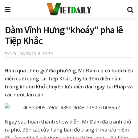
Đàm Vĩnh Hưng “khoáy” pha lê
Tiệp Khắc
Thứ Tư, 30/03/2016 - 08:59
Hôm qua theo giờ địa phương, Mr Đàm có có buổi biểu
diễn cuối cùng tại Tiệp Khắc, đây là đêm diễn nằm
trong khuôn khổ chuyến lưu diễn dài ngày tại Pháp và
các nước lân cận.
Ngay sau hoàn thành show diễn, Mr Đàm đã tranh thủ
ra phố, đến các cửa hàng bán đồ trang trí và lưu niệm
để sắm một số vật dụng trang trí bằng pha – lê nhằm