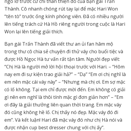
ngó lơ trước cử chỉ thân thiện đó của bạn gái Trấn
Thành. Cô nhanh chóng rút tay lại để mặc Hari Won
“tẽn tò” trước ống kính phóng viên. Đã có nhiều người
lên tiếng trách cứ Hà Hồ riêng người trong cuộc là Hari
Won lại lên tiếng giải thích.
Bạn gái Trấn Thành đã viết thư an ủi fan hâm mộ
trong thư cô chia sẻ chuyện đi thử váy cho buổi tiệc và
được Hồ Ngọc Hà tư vấn rất tận tâm. Người đẹp viết:
“Chị Hà là người mở lời hội thoại trước với Hari. – “Hôm
nay em đi sự kiện trao giải hả?” – “Dạ” “Em ơi chị nghĩ là
em nên mặc cái váy này” – “Nhưng mà chị ơi. Em sợ mặc
có lố không. Tại em chỉ được mời đến. Em không có giải
gì nên em nghĩ là thôi tính mặc gì đơn giản hơn” – “Em
ơi đây là giải thưởng liên quan thời trang. Em mặc váy
đó cũng không hề lố. Chị thấy nó đẹp. Mặc váy đó đi
em”. Và kết luận! Hari đã mặc váy đó như chị Hà nói và
được nhận cup best dresser chung với chị ấy”.