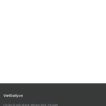
VietDaily.vn
Quản lý nội dung: Phạm Đức Quỳnh