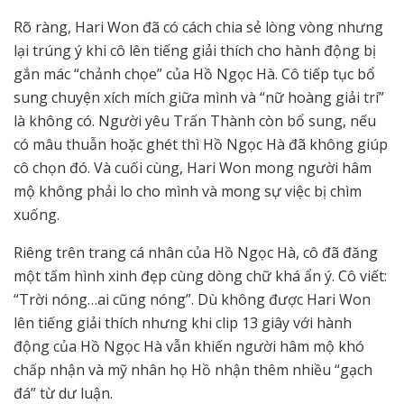
Rõ ràng, Hari Won đã có cách chia sẻ lòng vòng nhưng
lại trúng ý khi cô lên tiếng giải thích cho hành động bị
gắn mác “chảnh chọe” của Hồ Ngọc Hà. Cô tiếp tục bổ
sung chuyện xích mích giữa mình và “nữ hoàng giải trí”
là không có. Người yêu Trấn Thành còn bổ sung, nếu
có mâu thuẫn hoặc ghét thì Hồ Ngọc Hà đã không giúp
cô chọn đó. Và cuối cùng, Hari Won mong người hâm
mộ không phải lo cho mình và mong sự việc bị chìm
xuống.
Riêng trên trang cá nhân của Hồ Ngọc Hà, cô đã đăng
một tấm hình xinh đẹp cùng dòng chữ khá ẩn ý. Cô viết:
“Trời nóng…ai cũng nóng”. Dù không được Hari Won
lên tiếng giải thích nhưng khi clip 13 giây với hành
động của Hồ Ngọc Hà vẫn khiến người hâm mộ khó
chấp nhận và mỹ nhân họ Hồ nhận thêm nhiều “gạch
đá” từ dư luận.