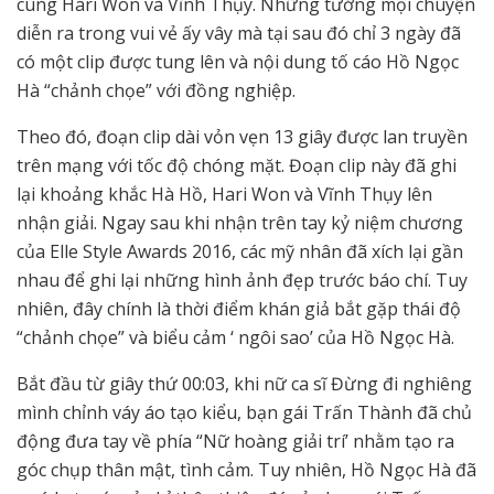
cùng Hari Won và Vĩnh Thụy. Những tưởng mọi chuyện
diễn ra trong vui vẻ ấy vây mà tại sau đó chỉ 3 ngày đã
có một clip được tung lên và nội dung tố cáo Hồ Ngọc
Hà “chảnh chọe” với đồng nghiệp.
Theo đó, đoạn clip dài vỏn vẹn 13 giây được lan truyền
trên mạng với tốc độ chóng mặt. Đoạn clip này đã ghi
lại khoảng khắc Hà Hồ, Hari Won và Vĩnh Thụy lên
nhận giải. Ngay sau khi nhận trên tay kỷ niệm chương
của Elle Style Awards 2016, các mỹ nhân đã xích lại gần
nhau để ghi lại những hình ảnh đẹp trước báo chí. Tuy
nhiên, đây chính là thời điểm khán giả bắt gặp thái độ
“chảnh chọe” và biểu cảm ‘ ngôi sao’ của Hồ Ngọc Hà.
Bắt đầu từ giây thứ 00:03, khi nữ ca sĩ Đừng đi nghiêng
mình chỉnh váy áo tạo kiểu, bạn gái Trấn Thành đã chủ
động đưa tay về phía “Nữ hoàng giải trí’ nhằm tạo ra
góc chụp thân mật, tình cảm. Tuy nhiên, Hồ Ngọc Hà đã