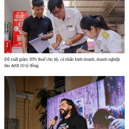
Đề xuất giảm 30% thuế cho hộ, cá nhân kinh doanh, doanh nghiệp
thu dưới 10 tỷ đồng