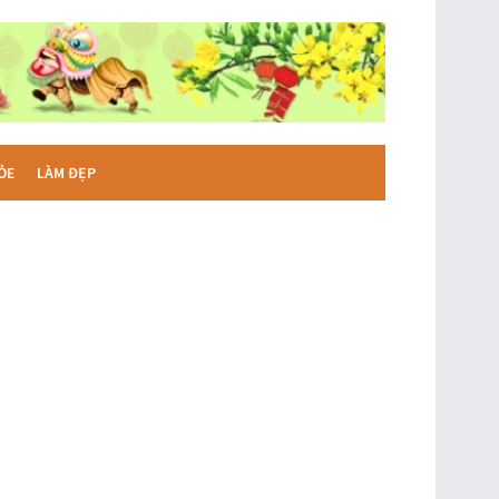
ỎE
LÀM ĐẸP