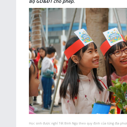
Bộ GD&ĐT cho phép.
Học sinh được nghỉ Tết Bính Ngọ theo quy định của từng địa ph