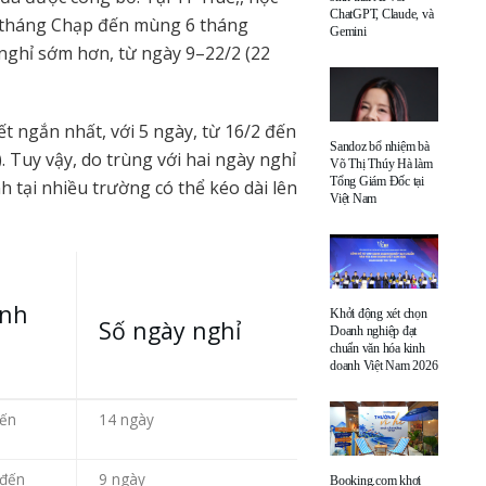
ChatGPT, Claude, và
27 tháng Chạp đến mùng 6 tháng
Gemini
nghỉ sớm hơn, từ ngày 9–22/2 (22
ết ngắn nhất, với 5 ngày, từ 16/2 đến
Sandoz bổ nhiệm bà
 Tuy vậy, do trùng với hai ngày nghỉ
Võ Thị Thúy Hà làm
Tổng Giám Đốc tại
nh tại nhiều trường có thể kéo dài lên
Việt Nam
ính
Khởi động xét chọn
Số ngày nghỉ
Doanh nghiệp đạt
chuẩn văn hóa kinh
doanh Việt Nam 2026
đến
14 ngày
 đến
9 ngày
Booking.com khơi