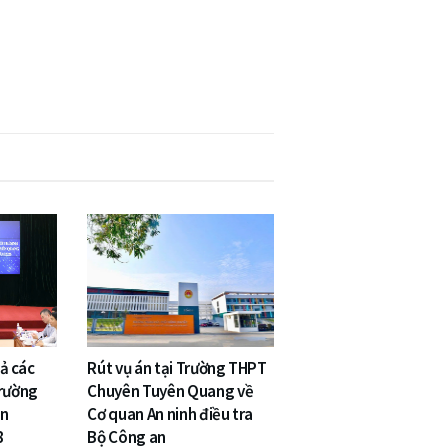
cả các
Rút vụ án tại Trường THPT
Trường
Chuyên Tuyên Quang về
ên
Cơ quan An ninh điều tra
8
Bộ Công an