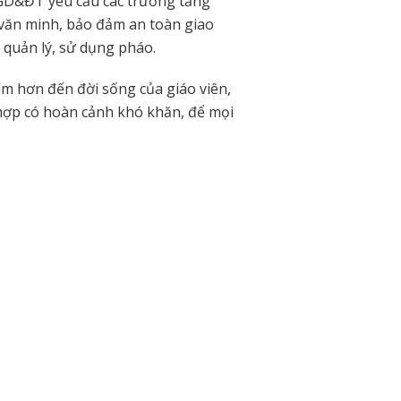
ở GD&ĐT yêu cầu các trường tăng
văn minh, bảo đảm an toàn giao
ề quản lý, sử dụng pháo.
m hơn đến đời sống của giáo viên,
 hợp có hoàn cảnh khó khăn, để mọi