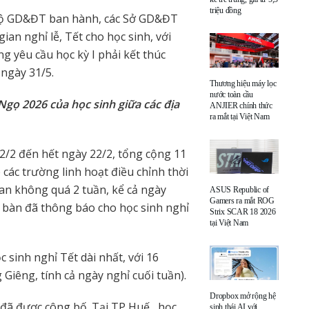
triệu đồng
Bộ GD&ĐT ban hành, các Sở GD&ĐT
ian nghỉ lễ, Tết cho học sinh, với
g yêu cầu học kỳ I phải kết thúc
 ngày 31/5.
Thương hiệu máy lọc
nước toàn cầu
Ngọ 2026 của học sinh giữa các địa
ANJIER chính thức
ra mắt tại Việt Nam
2/2 đến hết ngày 22/2, tổng cộng 11
ác trường linh hoạt điều chỉnh thời
gian không quá 2 tuần, kể cả ngày
ASUS Republic of
Gamers ra mắt ROG
a bàn đã thông báo cho học sinh nghỉ
Strix SCAR 18 2026
tại Việt Nam
sinh nghỉ Tết dài nhất, với 16
Giêng, tính cả ngày nghỉ cuối tuần).
Dropbox mở rộng hệ
 đã được công bố. Tại TP Huế,, học
sinh thái AI với