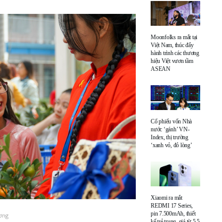
Moonfolks ra mắt tại
Việt Nam, thúc đẩy
hành trình các thương
hiệu Việt vươn tầm
ASEAN
Cổ phiếu vốn Nhà
nước ‘gánh’ VN-
Index, thị trường
‘xanh vỏ, đỏ lòng’
Xiaomi ra mắt
REDMI 17 Series,
pin 7.500mAh, thiết
ương
kế trẻ trung, giá từ 5,5