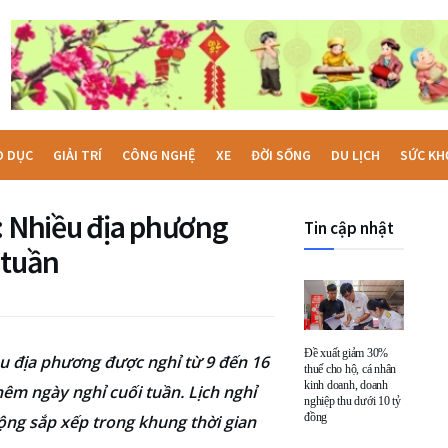
O DỤC
GIẢI TRÍ
CÔNG NGHỆ
XE
ĐỜI SỐNG
DU LỊCH
SỨC KH
: Nhiều địa phương
Tin cập nhật
 tuần
Đề xuất giảm 30%
u địa phương được nghỉ từ 9 đến 16
thuế cho hộ, cá nhân
kinh doanh, doanh
hêm ngày nghỉ cuối tuần. Lịch nghỉ
nghiệp thu dưới 10 tỷ
đồng
ộng sắp xếp trong khung thời gian