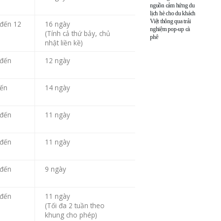
nguồn cảm hứng du
lịch hè cho du khách
Việt thông qua trải
 đến 12
16 ngày
nghiệm pop-up cà
(Tính cả thứ bảy, chủ
phê
nhật liền kề)
 đến
12 ngày
đến
14 ngày
 đến
11 ngày
 đến
11 ngày
 đến
9 ngày
 đến
11 ngày
(Tối đa 2 tuần theo
khung cho phép)