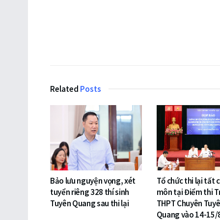
Related
Posts
Bảo lưu nguyện vọng, xét
Tổ chức thi lại tất 
tuyển riêng 328 thí sinh
môn tại Điểm thi 
Tuyên Quang sau thi lại
THPT Chuyên Tuy
Quang vào 14-15/