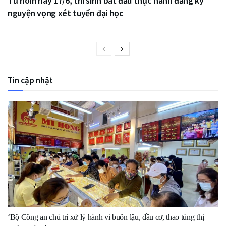
Từ hôm nay 17/6, thí sinh bắt đầu thực hành đăng ký
nguyện vọng xét tuyển đại học
Tin cập nhật
‘Bộ Công an chủ trì xử lý hành vi buôn lậu, đầu cơ, thao túng thị