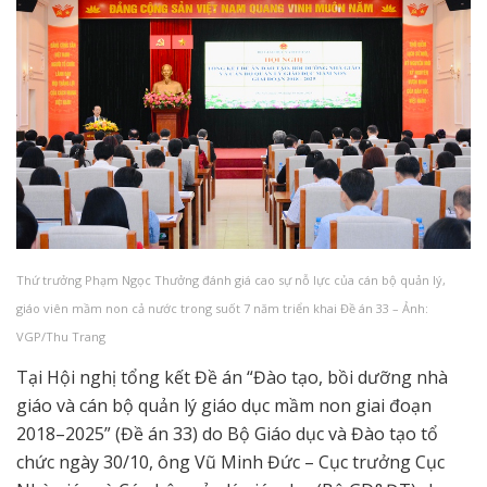
Thứ trưởng Phạm Ngọc Thưởng đánh giá cao sự nỗ lực của cán bộ quản lý,
giáo viên mầm non cả nước trong suốt 7 năm triển khai Đề án 33 – Ảnh:
VGP/Thu Trang
Tại Hội nghị tổng kết Đề án “Đào tạo, bồi dưỡng nhà
giáo và cán bộ quản lý giáo dục mầm non giai đoạn
2018–2025” (Đề án 33) do Bộ Giáo dục và Đào tạo tổ
chức ngày 30/10, ông Vũ Minh Đức – Cục trưởng Cục