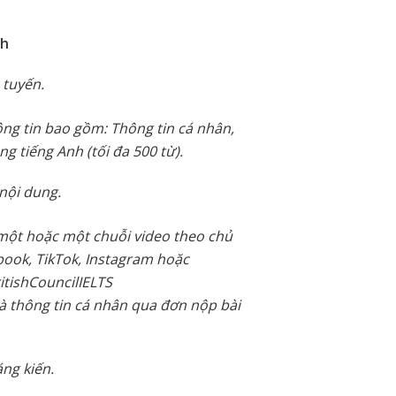
nh
 tuyến.
ông tin bao gồm: Thông tin cá nhân,
g tiếng Anh (tối đa 500 từ).
 nội dung.
 một hoặc một chuỗi video theo chủ
book, TikTok, Instagram hoặc
tishCouncilIELTS
à thông tin cá nhân qua đơn nộp bài
áng kiến.