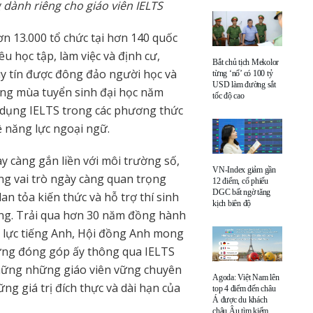
 dành riêng cho giáo viên IELTS
ơn 13.000 tổ chức tại hơn 140 quốc
u học tập, làm việc và định cư,
Bắt chủ tịch Mekolor
 uy tín được đông đảo người học và
từng ‘nổ’ có 100 tỷ
USD làm đường sắt
rong mùa tuyển sinh đại học năm
tốc độ cao
ử dụng IELTS trong các phương thức
 năng lực ngoại ngữ.
y càng gắn liền với môi trường số,
VN-Index giảm gần
g vai trò ngày càng quan trọng
12 điểm, cổ phiếu
DGC bất ngờ tăng
n tỏa kiến thức và hỗ trợ thí sinh
kịch biên độ
ững. Trải qua hơn 30 năm đồng hành
 lực tiếng Anh, Hội đồng Anh mong
ững đóng góp ấy thông qua IELTS
hững những giáo viên vững chuyên
Agoda: Việt Nam lên
g giá trị đích thực và dài hạn của
top 4 điểm đến châu
Á được du khách
châu Âu tìm kiếm