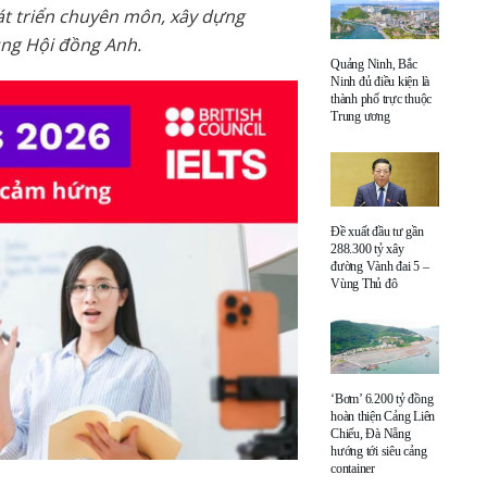
át triển chuyên môn, xây dựng
ùng Hội đồng Anh.
Quảng Ninh, Bắc
Ninh đủ điều kiện là
thành phố trực thuộc
Trung ương
Đề xuất đầu tư gần
288.300 tỷ xây
đường Vành đai 5 –
Vùng Thủ đô
‘Bơm’ 6.200 tỷ đồng
hoàn thiện Cảng Liên
Chiểu, Đà Nẵng
hướng tới siêu cảng
container