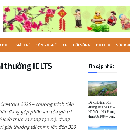
O DỤC
GIẢI TRÍ
CÔNG NGHỆ
XE
ĐỜI SỐNG
DU LỊCH
SỨC KH
i thưởng IELTS
Tin cập nhật
Đề xuất tăng vốn
uCreators 2026 – chương trình tiên
đường sắt Lào Cai –
ân đang góp phần lan tỏa giá trị
Hà Nội – Hải Phòng
thêm 86.108 tỷ đồng
ẻ kiến thức và sáng tạo nội dung
rị giải thưởng tài chính lên đến 320