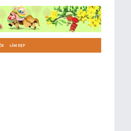
ỎE
LÀM ĐẸP