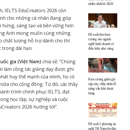
nhiều nhất hè 2026
h, IELTS EduCreators 2026 còn
ành cho những cá nhân đang góp
ảm hứng, sáng tạo và bền vững hơn
 đồng Anh mong muốn cùng những
Đề xuất đưa kim
cương vào ngành
o chất lượng hỗ trợ dành cho thí
nghề kinh doanh có
c trong dài hạn.
điều kiện như vàng
uốc gia (Việt Nam)
chia sẻ: “Chúng
ời làm công tác giảng dạy được ghi
 phát huy thế mạnh của mình, họ có
Kim cương giảm giá
ơn nữa cho cộng đồng. Từ đó, các thầy
sập sàn, chấp nhận lỗ
nặng vẫn khó thoát
 hành trình chinh phục IELTS, đạt
hàng
rong học tập, sự nghiệp và cuộc
uCreators 2026 hướng tới”.
Đề xuất 2 phương án
nghỉ Tết Nguyên đán