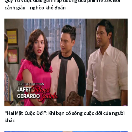
Quý Tử Vượt Giàu gia nhập đường đua phim lễ 2/9: Bối
cảnh giàu – nghèo khó đoán
“Hai Mặt Cuộc Đời”: Khi bạn cố sống cuộc đời của người
khác