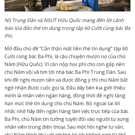
NS Trung Dân và NSƯT Hữu Quốc mang đến lời cảnh
báo lừa đảo thẻ tín dụng trong tập 60 Cười cùng bác Ba
Phi.
Mở đầu chủ đề “Cẩn thận mất tiền thẻ tín dụng” tập 60
Cười cùng bác Ba Phi, là câu chuyện mượn nợ của chú
Năm (Hữu Quốc). Vì cần nộp học phí cho con gấp nên
chú Năm vội vã tìm tới nhà bác Ba Phi Trung Dân. Sau
khi đề nghị mượn tiền và được đồng ý thì chú Năm bất
ngờ nhận được cuộc gọi lạ. Đầu dây bên kia giới thiệu
mình là nhân viên ngân hàng, đồng thời đề nghị tăng
hạn mức thẻ tín dụng cho chú Năm. Bỏ ngoài tai lời
nhắc nhở hãy đến ngân hàng làm việc trực tiếp của bác
Ba Phi, chú Năm tin tưởng tuyệt đối vào người tự xưng
nhân viên trong điện thoại. Sau một hồi nghe tư vấn,
chú Năm thích thú với những lợi ích không ngờ từ thẻ