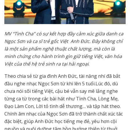
MV “Tình Cha” có sự kết hợp đầy cảm xúc giữa danh ca
Ngọc Sơn và ca sĩ trẻ gốc Việt Anh Đức. Đây không chỉ
là một sản phẩm nghệ thuật chất lượng, mà còn là
minh chứng cho hành trình gìn giữ tiếng Việt, văn hóa
Việt của thế hệ trẻ sinh ra tại hải ngoại
.
Theo chia sẻ từ gia đình Anh Đức, tài năng nhí đã bắt
đầu nghe nhạc Ngọc Sơn từ khi lên 5 tuổi.Lúc đó, dù
chưa nói sõi tiếng Việt, cậu bé vẫn say mê lắng nghe
từng ca từ trong các bài hát như Tình Cha, Lòng Mẹ,
Đạo Làm Con, Lời tỏ tình dễ thương… và tập hát theo.
Chính âm nhạc của Ngọc Sơn đã trở thành chất xúc tác
đặc biệt, giúp Anh Đức học tiếng mẹ đẻ, yêu hơn cội
nguồn và nuôi dưỡng tâm hồn hướng thiện từ thuở