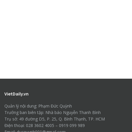
VietDaily.vn
Quản lý nội dung: Phạm Đức Quỳnh
Trưởng ban biên tập: Nhà báo Nguyễn Thanh Bình
Trụ sở: 49 đường D5, P. 25, Q. Bình Thạnh, TP. HCM
Điện thoại: 028 3602 4005 – 0919 099 989
Email: ducquynh001@gmail.com