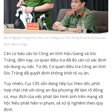
Đại tá Nguyễn Công Khôi, Phó Cục trưởng Cục C05, thông tin tại buổi họp báo
(Ảnh: Nam Trung).
Căn cứ báo cáo từ Công an tỉnh Hậu Giang và Sóc
Trăng, đến nay, cơ quan điều tra đã đủ căn cứ xác định
nội dung vụ việc. Từ đó, Cơ quan điều tra Công an tỉnh
Sóc Trăng đã quyết định không khởi tố vụ án.
Tuy nhiên, Cục C05 vẫn đang tiếp tục theo dõi, phối
hợp chặt chẽ với công an địa phương để làm rõ động
cơ, mục đích của việc phát tán hình ảnh trên mạng xã
hội. Nếu phát hiện vi phạm, sẽ xử lý nghiêm theo quy
định.