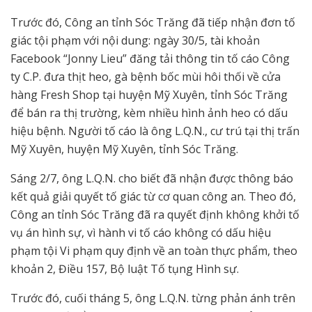
Trước đó, Công an tỉnh Sóc Trăng đã tiếp nhận đơn tố
giác tội phạm với nội dung: ngày 30/5, tài khoản
Facebook “Jonny Lieu” đăng tải thông tin tố cáo Công
ty C.P. đưa thịt heo, gà bệnh bốc mùi hôi thối về cửa
hàng Fresh Shop tại huyện Mỹ Xuyên, tỉnh Sóc Trăng
để bán ra thị trường, kèm nhiều hình ảnh heo có dấu
hiệu bệnh. Người tố cáo là ông L.Q.N., cư trú tại thị trấn
Mỹ Xuyên, huyện Mỹ Xuyên, tỉnh Sóc Trăng.
Sáng 2/7, ông L.Q.N. cho biết đã nhận được thông báo
kết quả giải quyết tố giác từ cơ quan công an. Theo đó,
Công an tỉnh Sóc Trăng đã ra quyết định không khởi tố
vụ án hình sự, vì hành vi tố cáo không có dấu hiệu
phạm tội Vi phạm quy định về an toàn thực phẩm, theo
khoản 2, Điều 157, Bộ luật Tố tụng Hình sự.
Trước đó, cuối tháng 5, ông L.Q.N. từng phản ánh trên