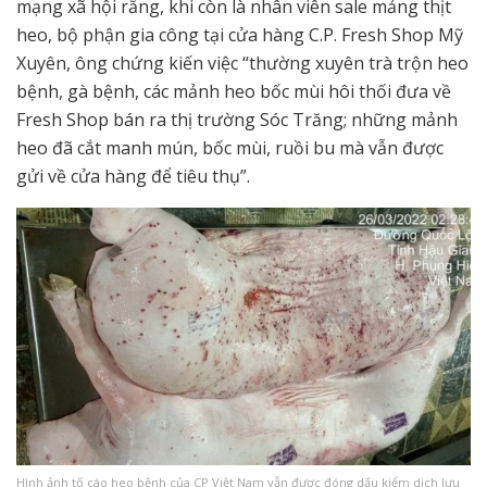
mạng xã hội rằng, khi còn là nhân viên sale mảng thịt
heo, bộ phận gia công tại cửa hàng C.P. Fresh Shop Mỹ
Xuyên, ông chứng kiến việc “thường xuyên trà trộn heo
bệnh, gà bệnh, các mảnh heo bốc mùi hôi thối đưa về
Fresh Shop bán ra thị trường Sóc Trăng; những mảnh
heo đã cắt manh mún, bốc mùi, ruồi bu mà vẫn được
gửi về cửa hàng để tiêu thụ”.
Hình ảnh tố cáo heo bệnh của CP Việt Nam vẫn được đóng dấu kiểm dịch lưu