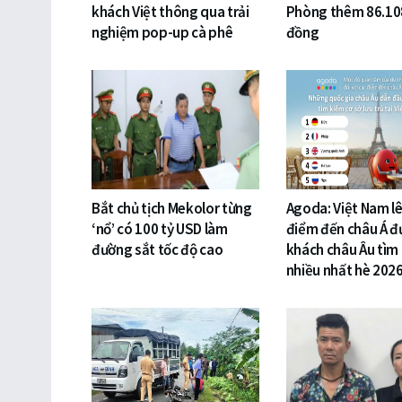
khách Việt thông qua trải
Phòng thêm 86.10
nghiệm pop-up cà phê
đồng
Bắt chủ tịch Mekolor từng
Agoda: Việt Nam lê
‘nổ’ có 100 tỷ USD làm
điểm đến châu Á đ
đường sắt tốc độ cao
khách châu Âu tìm
nhiều nhất hè 202