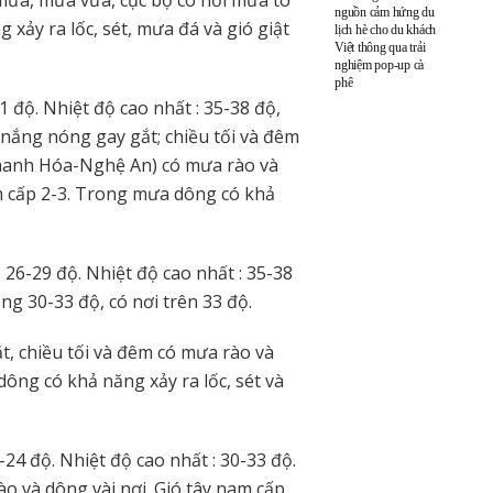
nguồn cảm hứng du
xảy ra lốc, sét, mưa đá và gió giật
lịch hè cho du khách
Việt thông qua trải
nghiệm pop-up cà
phê
 độ. Nhiệt độ cao nhất : 35-38 độ,
 nắng nóng gay gắt; chiều tối và đêm
(Thanh Hóa-Nghệ An) có mưa rào và
am cấp 2-3. Trong mưa dông có khả
 26-29 độ. Nhiệt độ cao nhất : 35-38
ng 30-33 độ, có nơi trên 33 độ.
, chiều tối và đêm có mưa rào và
dông có khả năng xảy ra lốc, sét và
24 độ. Nhiệt độ cao nhất : 30-33 độ.
o và dông vài nơi. Gió tây nam cấp