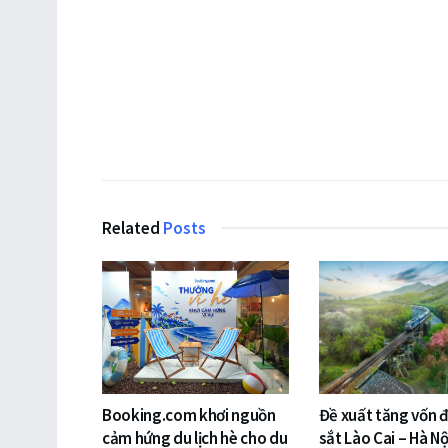
Related
Posts
Booking.com khơi nguồn
Đề xuất tăng vốn 
cảm hứng du lịch hè cho du
sắt Lào Cai – Hà Nộ