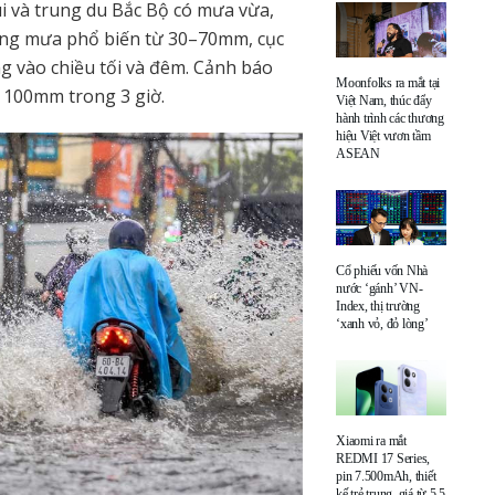
úi và trung du Bắc Bộ có mưa vừa,
ượng mưa phổ biến từ 30–70mm, cục
g vào chiều tối và đêm. Cảnh báo
Moonfolks ra mắt tại
 100mm trong 3 giờ.
Việt Nam, thúc đẩy
hành trình các thương
hiệu Việt vươn tầm
ASEAN
Cổ phiếu vốn Nhà
nước ‘gánh’ VN-
Index, thị trường
‘xanh vỏ, đỏ lòng’
Xiaomi ra mắt
REDMI 17 Series,
pin 7.500mAh, thiết
kế trẻ trung, giá từ 5,5