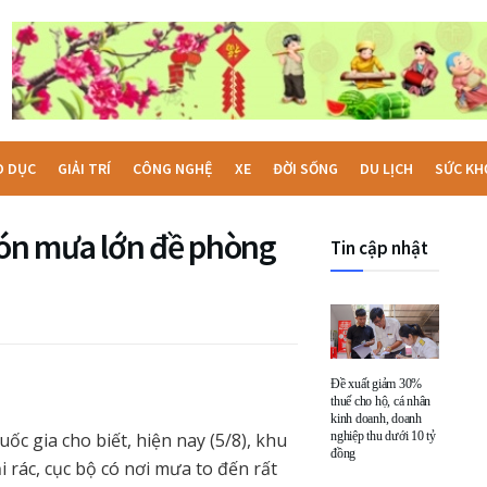
O DỤC
GIẢI TRÍ
CÔNG NGHỆ
XE
ĐỜI SỐNG
DU LỊCH
SỨC KH
đón mưa lớn đề phòng
Tin cập nhật
Đề xuất giảm 30%
thuế cho hộ, cá nhân
kinh doanh, doanh
c gia cho biết, hiện nay (5/8), khu
nghiệp thu dưới 10 tỷ
đồng
 rác, cục bộ có nơi mưa to đến rất