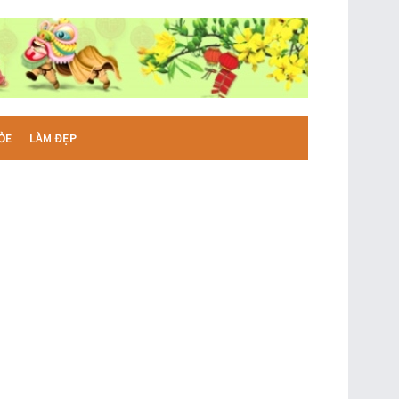
ỎE
LÀM ĐẸP