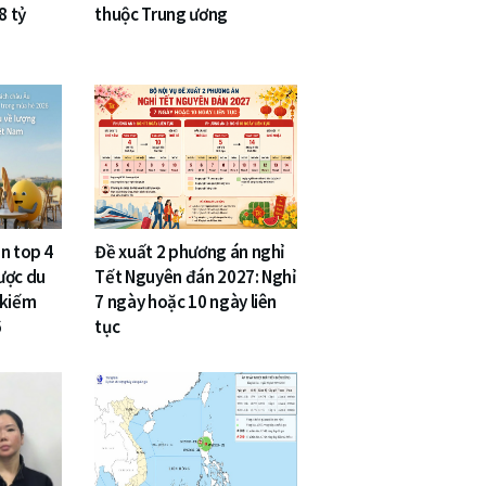
8 tỷ
thuộc Trung ương
n top 4
Đề xuất 2 phương án nghỉ
ược du
Tết Nguyên đán 2027: Nghỉ
 kiếm
7 ngày hoặc 10 ngày liên
6
tục