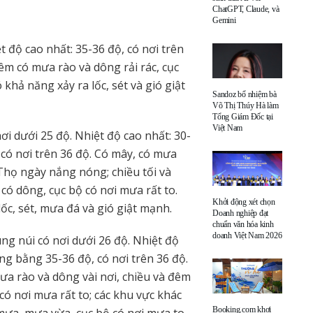
ChatGPT, Claude, và
Gemini
t độ cao nhất: 35-36 độ, có nơi trên
êm có mưa rào và dông rải rác, cục
khả năng xảy ra lốc, sét và gió giật
Sandoz bổ nhiệm bà
Võ Thị Thúy Hà làm
Tổng Giám Đốc tại
Việt Nam
ơi dưới 25 độ. Nhiệt độ cao nhất: 30-
có nơi trên 36 độ. Có mây, có mưa
Thọ ngày nắng nóng; chiều tối và
có dông, cục bộ có nơi mưa rất to.
Khởi động xét chọn
c, sét, mưa đá và gió giật mạnh.
Doanh nghiệp đạt
chuẩn văn hóa kinh
doanh Việt Nam 2026
ng núi có nơi dưới 26 độ. Nhiệt độ
ồng bằng 35-36 độ, có nơi trên 36 độ.
ưa rào và dông vài nơi, chiều và đêm
có nơi mưa rất to; các khu vực khác
Booking.com khơi
mưa, mưa vừa, cục bộ có nơi mưa to