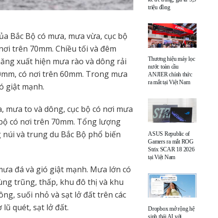
triệu đồng
 của Bắc Bộ có mưa, mưa vừa, cục bộ
nơi trên 70mm. Chiều tối và đêm
Thương hiệu máy lọc
ăng xuất hiện mưa rào và dông rải
nước toàn cầu
30mm, có nơi trên 60mm. Trong mưa
ANJIER chính thức
ra mắt tại Việt Nam
ió giật mạnh.
, mưa to và dông, cục bộ có nơi mưa
bộ có nơi trên 70mm. Tổng lượng
 núi và trung du Bắc Bộ phổ biến
ASUS Republic of
Gamers ra mắt ROG
Strix SCAR 18 2026
tại Việt Nam
mưa đá và gió giật mạnh. Mưa lớn có
ùng trũng, thấp, khu đô thị và khu
ông, suối nhỏ và sạt lở đất trên các
ũ quét, sạt lở đất.
Dropbox mở rộng hệ
sinh thái AI với