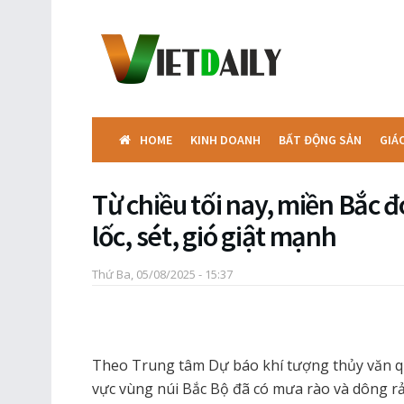
HOME
KINH DOANH
BẤT ĐỘNG SẢN
GIÁ
Từ chiều tối nay, miền Bắc 
lốc, sét, gió giật mạnh
Thứ Ba, 05/08/2025 - 15:37
Theo Trung tâm Dự báo khí tượng thủy văn quố
vực vùng núi Bắc Bộ đã có mưa rào và dông rải