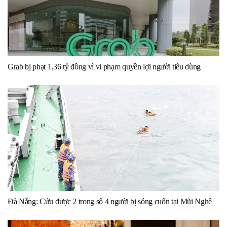
Grab bị phạt 1,36 tỷ đồng vì vi phạm quyền lợi người tiêu dùng
Đà Nẵng: Cứu được 2 trong số 4 người bị sóng cuốn tại Mũi Nghê