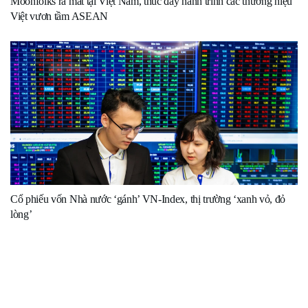
Moonfolks ra mắt tại Việt Nam, thúc đẩy hành trình các thương hiệu
Việt vươn tầm ASEAN
Cổ phiếu vốn Nhà nước ‘gánh’ VN-Index, thị trường ‘xanh vỏ, đỏ
lòng’