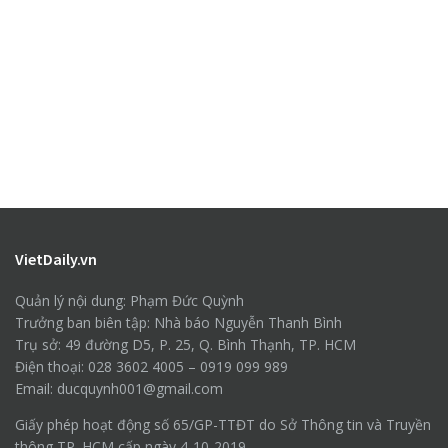
VietDaily.vn
Quản lý nội dung: Phạm Đức Quỳnh
Trưởng ban biên tập: Nhà báo Nguyễn Thanh Bình
Trụ sở: 49 đường D5, P. 25, Q. Bình Thạnh, TP. HCM
Điện thoại: 028 3602 4005 – 0919 099 989
Email: ducquynh001@gmail.com
Giấy phép hoạt động số 65/GP-TTĐT do Sở Thông tin và Truyền
thông TP. HCM cấp ngày 4-10-2019