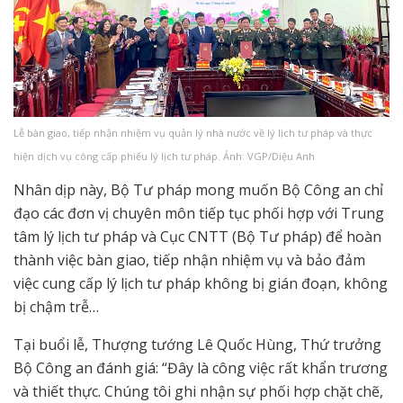
Lễ bàn giao, tiếp nhận nhiệm vụ quản lý nhà nước về lý lịch tư pháp và thực
hiện dịch vụ công cấp phiếu lý lịch tư pháp. Ảnh: VGP/Diệu Anh
Nhân dịp này, Bộ Tư pháp mong muốn Bộ Công an chỉ
đạo các đơn vị chuyên môn tiếp tục phối hợp với Trung
tâm lý lịch tư pháp và Cục CNTT (Bộ Tư pháp) để hoàn
thành việc bàn giao, tiếp nhận nhiệm vụ và bảo đảm
việc cung cấp lý lịch tư pháp không bị gián đoạn, không
bị chậm trễ…
Tại buổi lễ, Thượng tướng Lê Quốc Hùng, Thứ trưởng
Bộ Công an đánh giá: “Đây là công việc rất khẩn trương
và thiết thực. Chúng tôi ghi nhận sự phối hợp chặt chẽ,