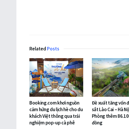
Related
Posts
Booking.com khơi nguồn
Đề xuất tăng vốn 
cảm hứng du lịch hè cho du
sắt Lào Cai – Hà Nộ
khách Việt thông qua trải
Phòng thêm 86.10
nghiệm pop-up cà phê
đồng