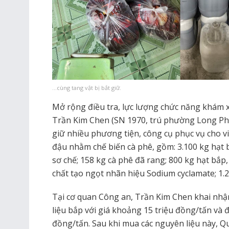
…cùng tang vật bị bắt giữ.
Mở rộng điều tra, lực lượng chức năng khám x
Trần Kim Chen (SN 1970, trú phường Long Phú,
giữ nhiều phương tiện, công cụ phục vụ cho vi
đậu nhằm chế biến cà phê, gồm: 3.100 kg hạt 
sơ chế; 158 kg cà phê đã rang; 800 kg hạt bắp
chất tạo ngọt nhãn hiệu Sodium cyclamate; 1
Tại cơ quan Công an, Trần Kim Chen khai nh
liệu bắp với giá khoảng 15 triệu đồng/tấn và 
đồng/tấn. Sau khi mua các nguyên liệu này, Qu