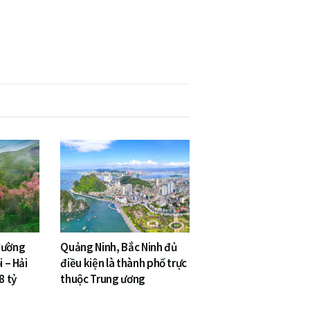
đường
Quảng Ninh, Bắc Ninh đủ
i – Hải
điều kiện là thành phố trực
8 tỷ
thuộc Trung ương