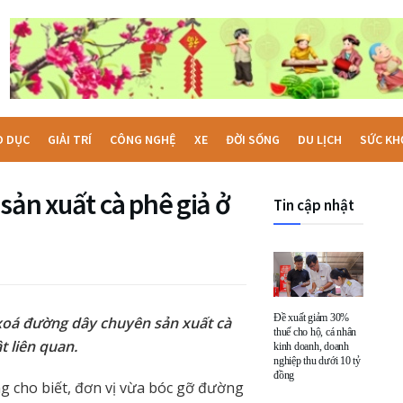
O DỤC
GIẢI TRÍ
CÔNG NGHỆ
XE
ĐỜI SỐNG
DU LỊCH
SỨC KH
sản xuất cà phê giả ở
Tin cập nhật
Đề xuất giảm 30%
 xoá đường dây chuyên sản xuất cà
thuế cho hộ, cá nhân
t liên quan.
kinh doanh, doanh
nghiệp thu dưới 10 tỷ
đồng
g cho biết, đơn vị vừa bóc gỡ đường