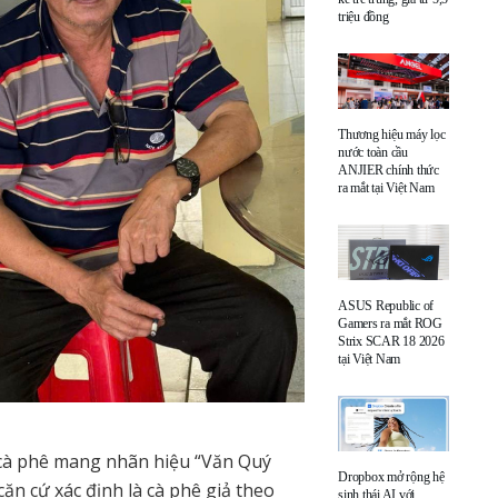
triệu đồng
Thương hiệu máy lọc
nước toàn cầu
ANJIER chính thức
ra mắt tại Việt Nam
ASUS Republic of
Gamers ra mắt ROG
Strix SCAR 18 2026
tại Việt Nam
 cà phê mang nhãn hiệu “Văn Quý
Dropbox mở rộng hệ
ăn cứ xác định là cà phê giả theo
sinh thái AI với