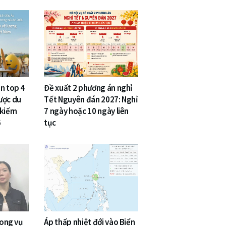
n top 4
Đề xuất 2 phương án nghỉ
ược du
Tết Nguyên đán 2027: Nghỉ
 kiếm
7 ngày hoặc 10 ngày liên
6
tục
rong vụ
Áp thấp nhiệt đới vào Biển