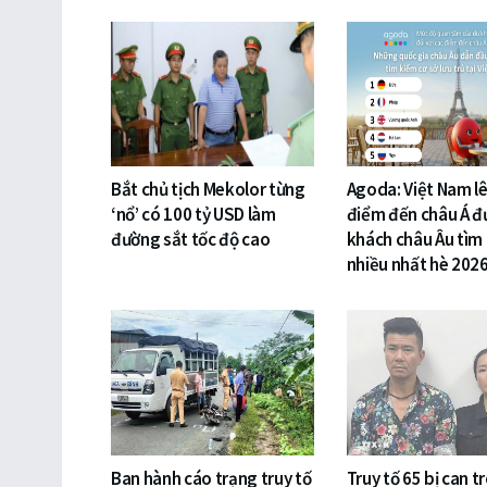
Bắt chủ tịch Mekolor từng
Agoda: Việt Nam lê
‘nổ’ có 100 tỷ USD làm
điểm đến châu Á đ
đường sắt tốc độ cao
khách châu Âu tìm
nhiều nhất hè 202
Ban hành cáo trạng truy tố
Truy tố 65 bị can t