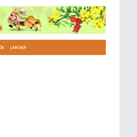
ỎE
LÀM ĐẸP