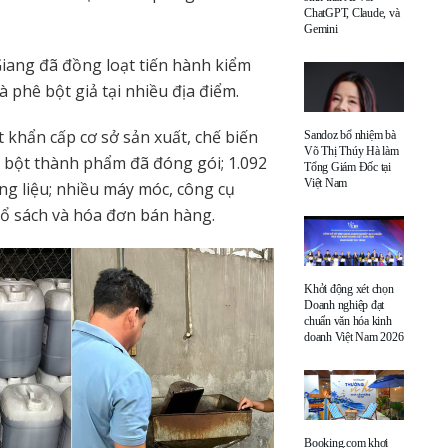
ChatGPT, Claude, và
Gemini
iang đã đồng loạt tiến hành kiểm
à phê bột giả tại nhiều địa điểm.
 khẩn cấp cơ sở sản xuất, chế biến
Sandoz bổ nhiệm bà
Võ Thị Thúy Hà làm
ê bột thành phẩm đã đóng gói; 1.092
Tổng Giám Đốc tại
Việt Nam
ng liệu; nhiều máy móc, công cụ
sổ sách và hóa đơn bán hàng.
Khởi động xét chọn
Doanh nghiệp đạt
chuẩn văn hóa kinh
doanh Việt Nam 2026
Booking.com khơi