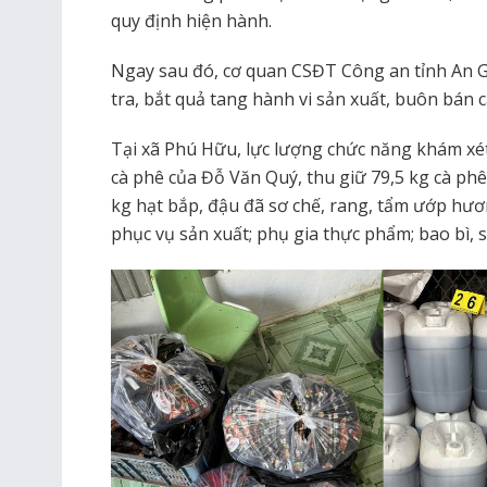
quy định hiện hành.
Ngay sau đó, cơ quan CSĐT Công an tỉnh An G
tra, bắt quả tang hành vi sản xuất, buôn bán c
Tại xã Phú Hữu, lực lượng chức năng khám xét
cà phê của Đỗ Văn Quý, thu giữ 79,5 kg cà ph
kg hạt bắp, đậu đã sơ chế, rang, tẩm ướp hươ
phục vụ sản xuất; phụ gia thực phẩm; bao bì, 