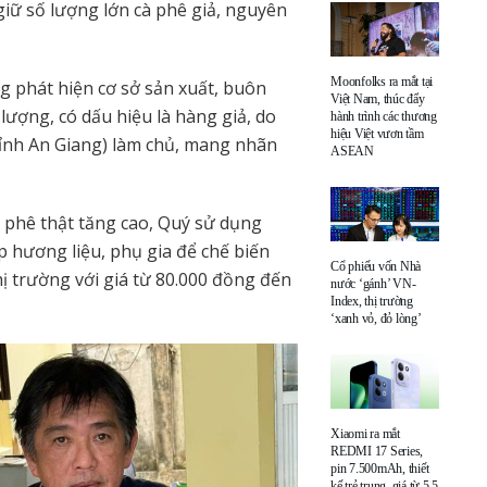
giữ số lượng lớn cà phê giả, nguyên
Moonfolks ra mắt tại
g phát hiện cơ sở sản xuất, buôn
Việt Nam, thúc đẩy
ượng, có dấu hiệu là hàng giả, do
hành trình các thương
hiệu Việt vươn tầm
tỉnh An Giang) làm chủ, mang nhãn
ASEAN
à phê thật tăng cao, Quý sử dụng
p hương liệu, phụ gia để chế biến
Cổ phiếu vốn Nhà
hị trường với giá từ 80.000 đồng đến
nước ‘gánh’ VN-
Index, thị trường
‘xanh vỏ, đỏ lòng’
Xiaomi ra mắt
REDMI 17 Series,
pin 7.500mAh, thiết
kế trẻ trung, giá từ 5,5