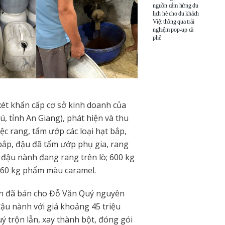
nguồn cảm hứng du
lịch hè cho du khách
Việt thông qua trải
nghiệm pop-up cà
phê
ét khẩn cấp cơ sở kinh doanh của
 tỉnh An Giang), phát hiện và thu
ệc rang, tẩm ướp các loại hạt bắp,
bắp, đậu đã tẩm ướp phụ gia, rang
, đậu nành đang rang trên lò; 600 kg
.260 kg phẩm màu caramel.
ận đã bán cho Đỗ Văn Quý nguyên
đậu nành với giá khoảng 45 triệu
ý trộn lẫn, xay thành bột, đóng gói