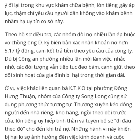
ý đi lại trong khu vực khám chữa bệnh, lớn tiếng gây áp
lực, thậm chí yêu cầu người dân không vào khám bệnh
nhằm hạ uy tín cơ sở này.
Theo hồ sơ điều tra, các nhóm đòi nợ nhiều lần ép buộc
vợ chồng ông D. ký biên bản xác nhận khoản nợ hơn
5,17 tỷ đồng, cam kết trả tiền theo yêu cầu của công ty.
Dù bị Công an phường nhiều lần mời làm việc, nhắc
nhở, các đối tượng vẫn tiếp tục đeo bám, canh giữ, theo
dõi sinh hoạt của gia đình bị hại trong thời gian dài.
Ở vụ việc khác liên quan bà K.T.K.O tại phường Đông
Hưng Thuận, nhóm của Công ty Song Long cũng sử
dụng phương thức tương tự: Thường xuyên kéo đông
người đến nhà riêng, kho hàng, ngồi theo dõi trước
cửa, lớn tiếng uy hiếp tinh thần và tuyên bố sẽ “đi đâu
theo đó” cho đến khi trả nợ. Những hành vi này khiến
bị hại lo sợ ảnh hưởng đến việc kinh doanh và cuộc