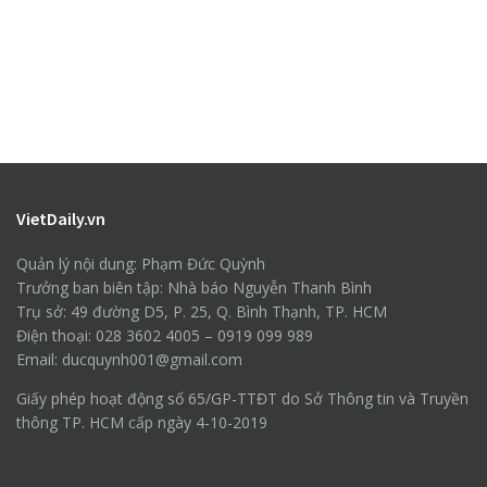
VietDaily.vn
Quản lý nội dung: Phạm Đức Quỳnh
Trưởng ban biên tập: Nhà báo Nguyễn Thanh Bình
Trụ sở: 49 đường D5, P. 25, Q. Bình Thạnh, TP. HCM
Điện thoại: 028 3602 4005 – 0919 099 989
Email: ducquynh001@gmail.com
Giấy phép hoạt động số 65/GP-TTĐT do Sở Thông tin và Truyền
thông TP. HCM cấp ngày 4-10-2019