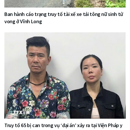
Ban hành cáo trạng truy tố tài xế xe tải tông nữ sinh tử
vong ở Vĩnh Long
Truy tố 65 bị can trong vụ ‘đại án’ xảy ra tại Viện Pháp y