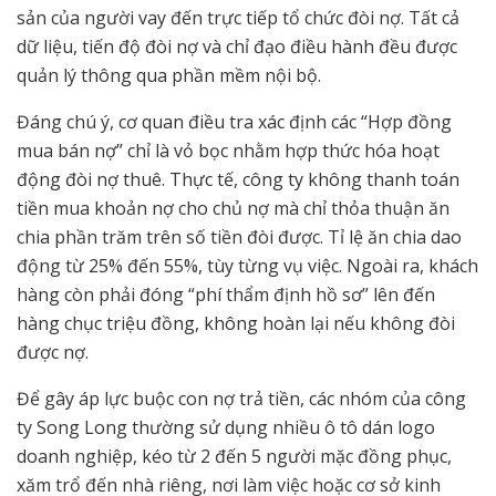
sản của người vay đến trực tiếp tổ chức đòi nợ. Tất cả
dữ liệu, tiến độ đòi nợ và chỉ đạo điều hành đều được
quản lý thông qua phần mềm nội bộ.
Đáng chú ý, cơ quan điều tra xác định các “Hợp đồng
mua bán nợ” chỉ là vỏ bọc nhằm hợp thức hóa hoạt
động đòi nợ thuê. Thực tế, công ty không thanh toán
tiền mua khoản nợ cho chủ nợ mà chỉ thỏa thuận ăn
chia phần trăm trên số tiền đòi được. Tỉ lệ ăn chia dao
động từ 25% đến 55%, tùy từng vụ việc. Ngoài ra, khách
hàng còn phải đóng “phí thẩm định hồ sơ” lên đến
hàng chục triệu đồng, không hoàn lại nếu không đòi
được nợ.
Để gây áp lực buộc con nợ trả tiền, các nhóm của công
ty Song Long thường sử dụng nhiều ô tô dán logo
doanh nghiệp, kéo từ 2 đến 5 người mặc đồng phục,
xăm trổ đến nhà riêng, nơi làm việc hoặc cơ sở kinh