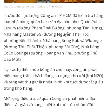
Các đối tượng tại cơ quan Công an. Ảnh: CACC.
Trước đó, lực lượng Công an TP HCM đã kiểm tra hàng
loạt nhà hàng, quán bar trên địa bàn như: Quán Public
Luxury (đường Phạm Thái Bường, phường Tân Hưng),
Nhà hàng Master SG (đường Nguyễn Thái Học,
phường Bến Thành), Nhà hàng Snug Pub và Wlounge
(đường Tôn Thất Thiệp, phường Sài Gòn), Nhà hàng
CoCo Lounge (đường Hoàng Văn Thụ, phường Thủ
Dầu Một).
Tại các tụ điểm núp bóng ăn chơi này, công an phát
hiện hàng trăm khách đang sử dụng khí cười (Khí N2O)
và tang vật thu giữ là nhiều bình khí cười được cất giấu
trong kho hàng.
Mở rộng điều tra, cơ quan Công an phát hiện 3 địa
điểm cất giấu và sang chiết khí cười của nhóm đối