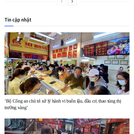
Tin cập nhật
‘Bộ Công an chủ trì xử lý hành vi buôn lậu, đầu cơ, thao túng thị
trường vàng’