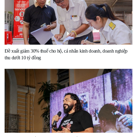
Đề xuất giảm 30% thuế cho hộ, cá nhân kinh doanh, doanh nghiệp
thu dưới 10 tỷ đồng