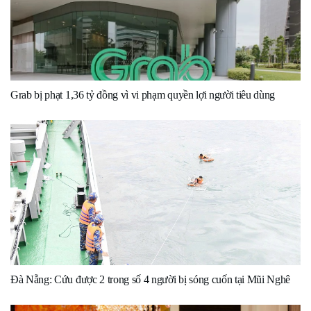
Grab bị phạt 1,36 tỷ đồng vì vi phạm quyền lợi người tiêu dùng
Đà Nẵng: Cứu được 2 trong số 4 người bị sóng cuốn tại Mũi Nghê