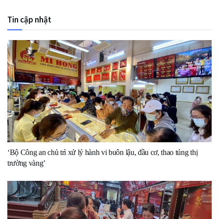
Tin cập nhật
‘Bộ Công an chủ trì xử lý hành vi buôn lậu, đầu cơ, thao túng thị
trường vàng’