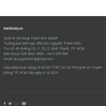
VietDaily.vn
Quản lý nội dung: Phạm Đức Quỳnh
Trưởng ban biên tập: Nhà báo Nguyễn Thanh Bình
Trụ sở: 49 đường D5, P. 25, Q. Bình Thạnh, TP. HCM
Điện thoại: 028 3602 4005 – 0919 099 989
Email: ducquynh001@gmail.com
Giấy phép hoạt động số 65/GP-TTĐT do Sở Thông tin và Truyền
thông TP. HCM cấp ngày 4-10-2019