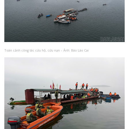
Toàn cảnh công tác cứu hộ, cứu nạn – Ảnh: Báo Lào Cai