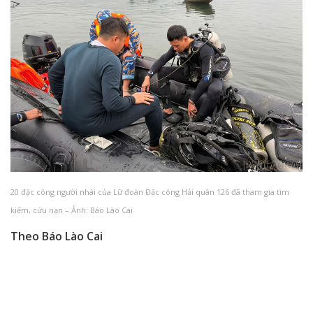
20 đặc công người nhái của Lữ đoàn Đặc công Hải quân 126 đã tham gia tìm
kiếm, cứu nạn – Ảnh: Báo Lào Cai
Theo Báo Lào Cai