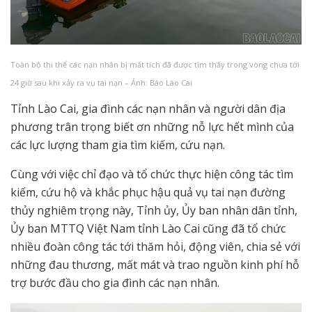
Toàn bộ thi thể các nạn nhân bị mất tích đã được tìm thấy trong vòng chưa tới
24 giờ sau khi xảy ra vụ tai nạn – Ảnh: Báo Lào Cai
Tỉnh Lào Cai, gia đình các nạn nhân và người dân địa
phương trân trọng biết ơn những nỗ lực hết mình của
các lực lượng tham gia tìm kiếm, cứu nạn.
Cùng với việc chỉ đạo và tổ chức thực hiện công tác tìm
kiếm, cứu hộ và khắc phục hậu quả vụ tai nạn đường
thủy nghiêm trọng này, Tỉnh ủy, Ủy ban nhân dân tỉnh,
Ủy ban MTTQ Việt Nam tỉnh Lào Cai cũng đã tổ chức
nhiều đoàn công tác tới thăm hỏi, động viên, chia sẻ với
những đau thương, mất mát và trao nguồn kinh phí hỗ
trợ bước đầu cho gia đình các nạn nhân.