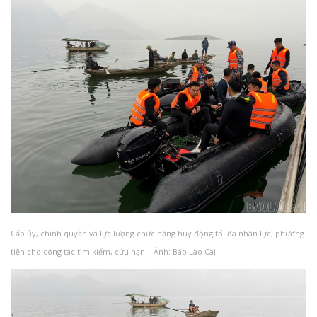
Cấp ủy, chính quyền và lực lượng chức năng huy động tối đa nhân lực, phương
tiện cho công tác tìm kiếm, cứu nạn – Ảnh: Báo Lào Cai