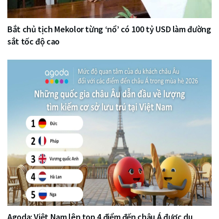
Bắt chủ tịch Mekolor từng ‘nổ’ có 100 tỷ USD làm đường
sắt tốc độ cao
Agoda: Việt Nam lên top 4 điểm đến châu Á được du