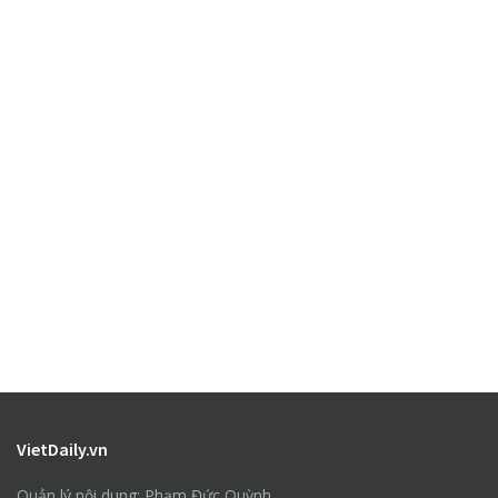
VietDaily.vn
Quản lý nội dung: Phạm Đức Quỳnh