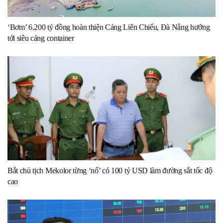
‘Bơm’ 6.200 tỷ đồng hoàn thiện Cảng Liên Chiểu, Đà Nẵng hướng
tới siêu cảng container
Bắt chủ tịch Mekolor từng ‘nổ’ có 100 tỷ USD làm đường sắt tốc độ
cao