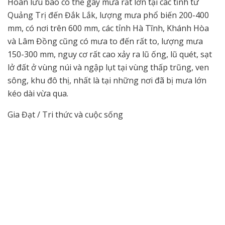
Hoàn lưu bão có thể gây mưa rất lớn tại các tỉnh từ
Quảng Trị đến Đắk Lắk, lượng mưa phổ biến 200-400
mm, có nơi trên 600 mm, các tỉnh Hà Tĩnh, Khánh Hòa
và Lâm Đồng cũng có mưa to đến rất to, lượng mưa
150-300 mm, nguy cơ rất cao xảy ra lũ ống, lũ quét, sạt
lở đất ở vùng núi và ngập lụt tại vùng thấp trũng, ven
sông, khu đô thị, nhất là tại những nơi đã bị mưa lớn
kéo dài vừa qua.
Gia Đạt / Tri thức và cuộc sống