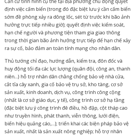
Căn cứ tình hình cụ thể tại địa phương chủ động quyết
định việc cấm biển (trong đó đặc biệt lưu ý cần cấm biển
sớm đề phòng xảy ra dông lốc, sét từ trước khi bão ảnh
hưởng trực tiếp nhiều giờ); quyết định việc kiểm soát,
hạn chế người và phương tiện tham gia giao thông
trong thời gian bão ảnh hưởng trực tiếp để hạn chế xảy
ra sự cố, bảo đảm an toàn tính mạng cho nhân dân.
Thủ tướng chỉ đạo, hướng dẫn, kiểm tra, đôn đốc và
huy động tối đa các lực lượng (quân đội, công an, thanh
niên…) hỗ trợ nhân dân chằng chống bảo vệ nhà cửa,
cắt tỉa cây xanh, gia cố bảo vệ trụ sở, kho tàng, cơ sở
sản xuất, kinh doanh, dịch vụ, công trình công cộng
(nhất là cơ sở giáo dục, y tế), công trình cơ sở hạ tầng
(đặc biệt lưu ý công trình đê điều, hồ đập, cột tháp cao
như truyền hình, phát thanh, viễn thông, lưới điện,
biển hiệu quảng cáo,…); triển khai các biện pháp bảo vệ
sản xuất, nhất là sản xuất nông nghiệp; hỗ trợ nhân