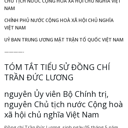
CHỦ TỊCH NƯỚC CỘNG HOÀ XÃ HỘI CHỦ NGHĨA VIỆT
NAM
CHÍNH PHỦ NƯỚC CỘNG HOÀ XÃ HỘI CHỦ NGHĨA
VIỆT NAM
UỶ BAN TRUNG ƯƠNG MẶT TRẬN TỔ QUỐC VIỆT NAM
————-
TÓM TẮT TIỂU SỬ ĐỒNG CHÍ
TRẦN ĐỨC LƯƠNG
nguyên Ủy viên Bộ Chính trị,
nguyên Chủ tịch nước Cộng hoà
xã hội chủ nghĩa Việt Nam
Đồng chí Trần Đức Lương, sinh ngày 05 tháng 5 năm