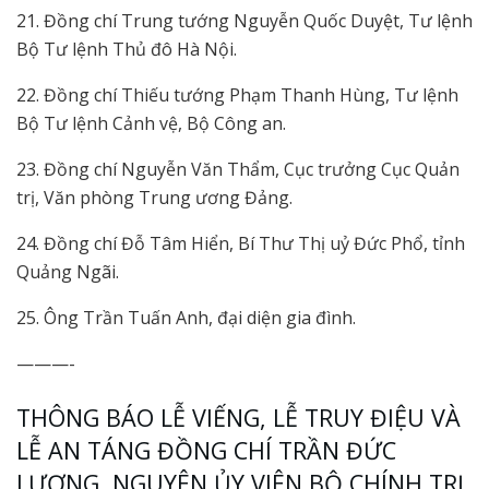
21. Đồng chí Trung tướng Nguyễn Quốc Duyệt, Tư lệnh
Bộ Tư lệnh Thủ đô Hà Nội.
22. Đồng chí Thiếu tướng Phạm Thanh Hùng, Tư lệnh
Bộ Tư lệnh Cảnh vệ, Bộ Công an.
23. Đồng chí Nguyễn Văn Thẩm, Cục trưởng Cục Quản
trị, Văn phòng Trung ương Đảng.
24. Đồng chí Đỗ Tâm Hiển, Bí Thư Thị uỷ Đức Phổ, tỉnh
Quảng Ngãi.
25. Ông Trần Tuấn Anh, đại diện gia đình.
———-
THÔNG BÁO LỄ VIẾNG, LỄ TRUY ĐIỆU VÀ
LỄ AN TÁNG ĐỒNG CHÍ TRẦN ĐỨC
LƯƠNG, NGUYÊN ỦY VIÊN BỘ CHÍNH TRỊ,