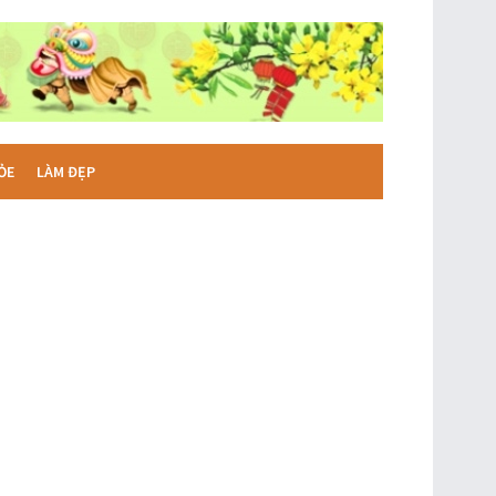
ỎE
LÀM ĐẸP