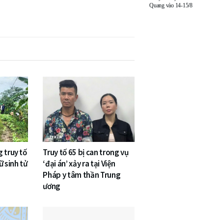
Quang vào 14-15/8
 truy tố
Truy tố 65 bị can trong vụ
ữ sinh tử
‘đại án’ xảy ra tại Viện
Pháp y tâm thần Trung
ương