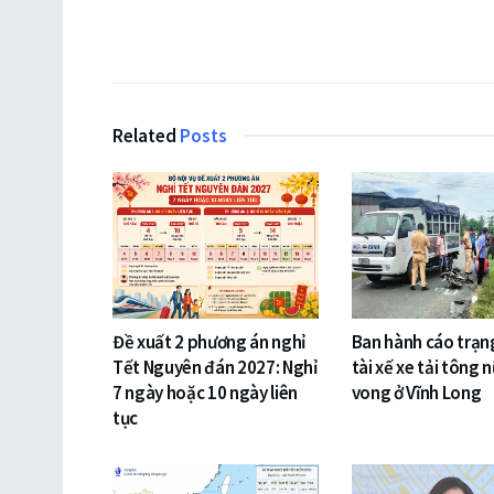
Related
Posts
Đề xuất 2 phương án nghỉ
Ban hành cáo trạng
Tết Nguyên đán 2027: Nghỉ
tài xế xe tải tông n
7 ngày hoặc 10 ngày liên
vong ở Vĩnh Long
tục