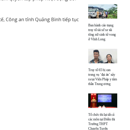
tế, Công an tỉnh Quảng Bình tiếp tục
Ban hành cáo trạng
truy tố tài xế xe tải
tông nữ sinh tử vong
ở Vĩnh Long
Truy tố 65 bị can
trong vụ ‘đại án’ xảy
ra tại Viện Pháp y tâm
thần Trung ương
Tổ chức thi lại tất cả
các môn tại Điểm thi
Trường THPT
Chuyên Tuyên