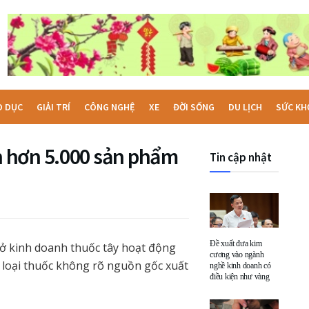
O DỤC
GIẢI TRÍ
CÔNG NGHỆ
XE
ĐỜI SỐNG
DU LỊCH
SỨC KH
 hơn 5.000 sản phẩm
Tin cập nhật
Đề xuất đưa kim
sở kinh doanh thuốc tây hoạt động
cương vào ngành
 loại thuốc không rõ nguồn gốc xuất
nghề kinh doanh có
điều kiện như vàng