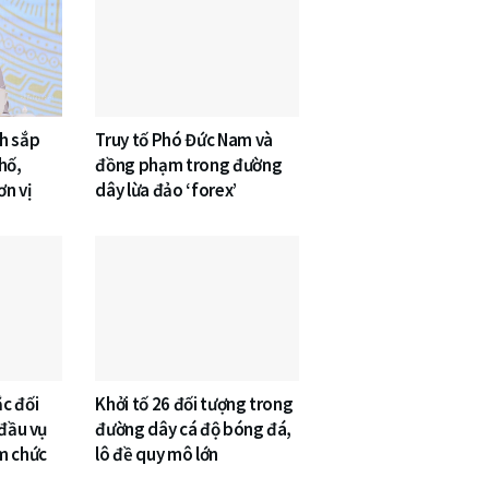
h sắp
Truy tố Phó Đức Nam và
hố,
đồng phạm trong đường
n vị
dây lừa đảo ‘forex’
c đối
Khởi tố 26 đối tượng trong
 đầu vụ
đường dây cá độ bóng đá,
m chức
lô đề quy mô lớn