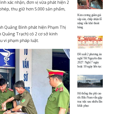
ình xác nhận, đơn vị vừa phát hiện 2
phép, thu giữ hơn 5.000 sản phẩm,
Kim cương giảm giá
sập sàn, chấp nhận lỗ
nặng vẫn khó thoát
ỉnh Quảng Bình phát hiện Phạm Thị
hàng
n Quảng Trạch) có 2 cơ sở kinh
u vi phạm pháp luật.
Đề xuất 2 phương án
nghỉ Tết Nguyên đán
2027: Nghỉ 7 ngày
hoặc 10 ngày liên tục
Hệ thống thu phí cao
tốc Bắc-Nam vẫn gặp
trục trặc sau nhiều lần
khắc phục