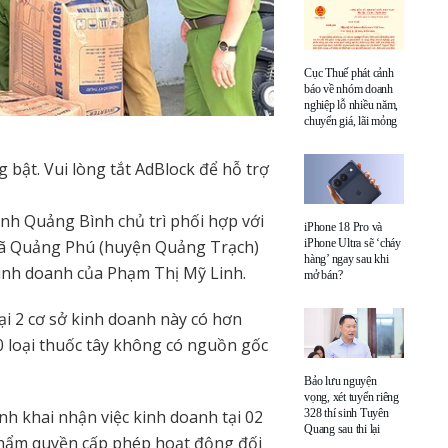
Cục Thuế phát cảnh
báo về nhóm doanh
nghiệp lỗ nhiều năm,
chuyển giá, lãi mỏng
bật. Vui lòng tắt AdBlock để hỗ trợ
ỉnh Quảng Bình chủ trì phối hợp với
iPhone 18 Pro và
xã Quảng Phú (huyện Quảng Trạch)
iPhone Ultra sẽ ‘cháy
hàng’ ngay sau khi
kinh doanh của Phạm Thị Mỹ Linh.
mở bán?
ại 2 cơ sở kinh doanh này có hơn
 loại thuốc tây không có nguồn gốc
Bảo lưu nguyện
vọng, xét tuyển riêng
nh khai nhận việc kinh doanh tại 02
328 thí sinh Tuyên
Quang sau thi lại
thẩm quyền cấp phép hoạt động đối