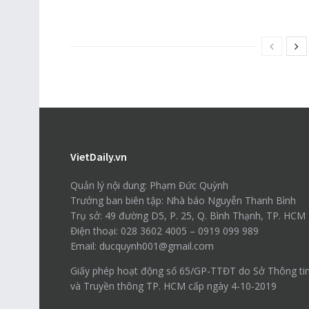
VietDaily.vn
Quản lý nội dung: Phạm Đức Quỳnh
Trưởng ban biên tập: Nhà báo Nguyễn Thanh Bình
Trụ sở: 49 đường D5, P. 25, Q. Bình Thạnh, TP. HCM
Điện thoại: 028 3602 4005 – 0919 099 989
Email: ducquynh001@gmail.com
Giấy phép hoạt động số 65/GP-TTĐT do Sở Thông ti
và Truyền thông TP. HCM cấp ngày 4-10-2019