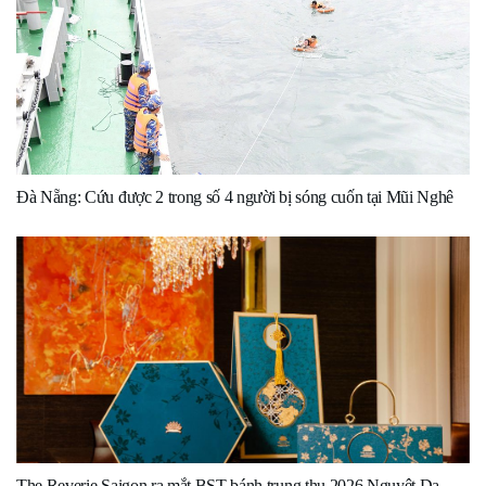
Đà Nẵng: Cứu được 2 trong số 4 người bị sóng cuốn tại Mũi Nghê
The Reverie Saigon ra mắt BST bánh trung thu 2026 Nguyệt Dạ