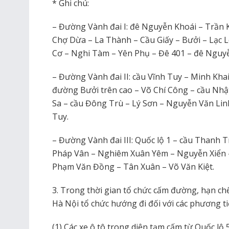
* Ghi chú:
– Đường Vành đai I: đê Nguyễn Khoái – Trần K
Chợ Dừa – La Thành – Cầu Giấy – Bưởi – Lạc
Cơ – Nghi Tàm – Yên Phụ – Đê 401 – đê Nguyễ
– Đường Vành đai II: cầu Vĩnh Tuy – Minh Kha
đường Bưởi trên cao – Võ Chí Công – cầu Nh
Sa – cầu Đông Trù – Lý Sơn – Nguyễn Văn Li
Tuy.
– Đường Vành đai III: Quốc lộ 1 – cầu Thanh T
Pháp Vân – Nghiêm Xuân Yêm – Nguyễn Xiển 
Phạm Văn Đồng – Tân Xuân – Võ Văn Kiệt.
3. Trong thời gian tổ chức cấm đường, hạn c
Hà Nội tổ chức hướng đi đối với các phương t
(1) Các xe ô tô trong diện tạm cấm từ Quốc lộ 