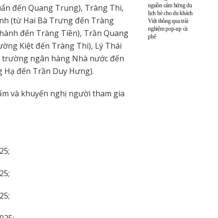
nguồn cảm hứng du
uẩn đến Quang Trung), Tràng Thi,
lịch hè cho du khách
inh (từ Hai Bà Trưng đến Tràng
Việt thông qua trải
nghiệm pop-up cà
Thành đến Tràng Tiền), Trần Quang
phê
ờng Kiệt đến Tràng Thi), Lý Thái
 trường ngân hàng Nhà nước đến
ng Hạ đến Trần Duy Hưng).
cấm và khuyến nghị người tham gia
25;
25;
25;
025;