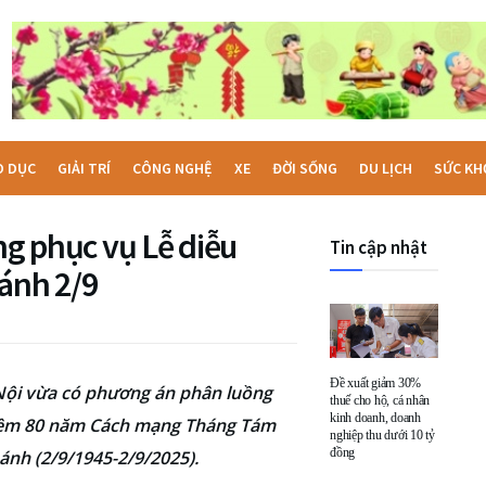
O DỤC
GIẢI TRÍ
CÔNG NGHỆ
XE
ĐỜI SỐNG
DU LỊCH
SỨC KH
ng phục vụ Lễ diễu
Tin cập nhật
ánh 2/9
Đề xuất giảm 30%
 Nội vừa có phương án phân luồng
thuế cho hộ, cá nhân
kinh doanh, doanh
niệm 80 năm Cách mạng Tháng Tám
nghiệp thu dưới 10 tỷ
đồng
ánh (2/9/1945-2/9/2025).