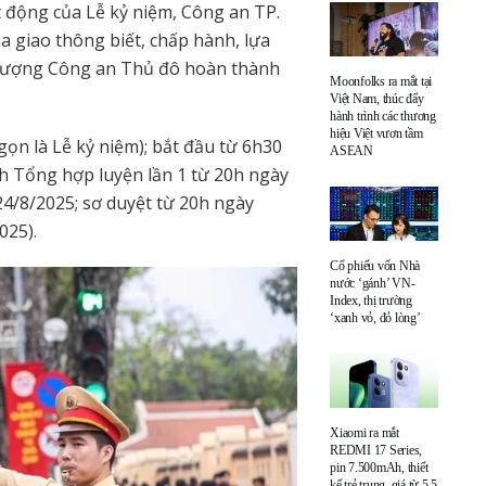
 động của Lễ kỷ niệm, Công an TP.
 giao thông biết, chấp hành, lựa
c lượng Công an Thủ đô hoàn thành
Moonfolks ra mắt tại
Việt Nam, thúc đẩy
hành trình các thương
hiệu Việt vươn tầm
 gọn là Lễ kỷ niệm); bắt đầu từ 6h30
ASEAN
nh Tổng hợp luyện lần 1 từ 20h ngày
24/8/2025; sơ duyệt từ 20h ngày
025).
Cổ phiếu vốn Nhà
nước ‘gánh’ VN-
Index, thị trường
‘xanh vỏ, đỏ lòng’
Xiaomi ra mắt
REDMI 17 Series,
pin 7.500mAh, thiết
kế trẻ trung, giá từ 5,5