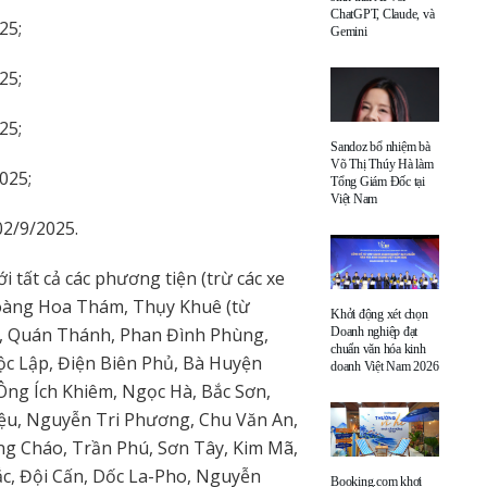
ChatGPT, Claude, và
25;
Gemini
25;
25;
Sandoz bổ nhiệm bà
Võ Thị Thúy Hà làm
025;
Tổng Giám Đốc tại
Việt Nam
02/9/2025.
i tất cả các phương tiện (trừ các xe
 Hoàng Hoa Thám, Thụy Khuê (từ
Khởi động xét chọn
, Quán Thánh, Phan Đình Phùng,
Doanh nghiệp đạt
chuẩn văn hóa kinh
c Lập, Điện Biên Phủ, Bà Huyện
doanh Việt Nam 2026
ng Ích Khiêm, Ngọc Hà, Bắc Sơn,
u, Nguyễn Tri Phương, Chu Văn An,
ng Cháo, Trần Phú, Sơn Tây, Kim Mã,
ắc, Đội Cấn, Dốc La-Pho, Nguyễn
Booking.com khơi