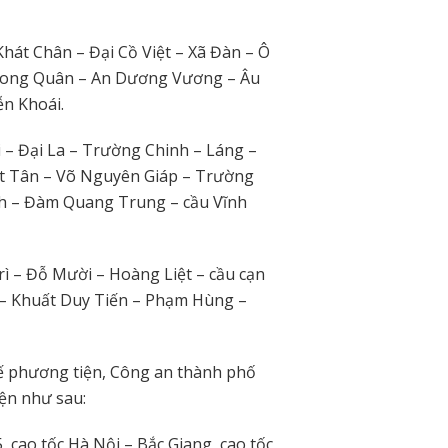
hát Chân – Đại Cồ Việt – Xã Đàn – Ô
 Long Quân – An Dương Vương – Âu
n Khoái.
i – Đại La – Trường Chinh – Láng –
ật Tân – Võ Nguyên Giáp – Trường
nh – Đàm Quang Trung – cầu Vĩnh
rì – Đỗ Mười – Hoàng Liệt – cầu cạn
– Khuất Duy Tiến – Phạm Hùng –
hế phương tiện, Công an thành phố
iện như sau:
5, cao tốc Hà Nội – Bắc Giang, cao tốc