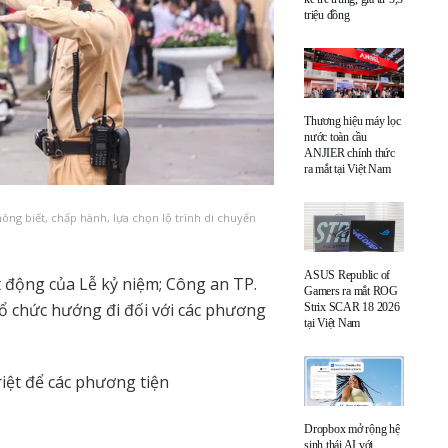
triệu đồng
Thương hiệu máy lọc
nước toàn cầu
ANJIER chính thức
ra mắt tại Việt Nam
ông biết, chấp hành, lựa chọn lộ trình di chuyển
ASUS Republic of
 động của Lễ kỷ niệm; Công an TP.
Gamers ra mắt ROG
ổ chức hướng đi đối với các phương
Strix SCAR 18 2026
tại Việt Nam
riệt để các phương tiện
Dropbox mở rộng hệ
sinh thái AI với