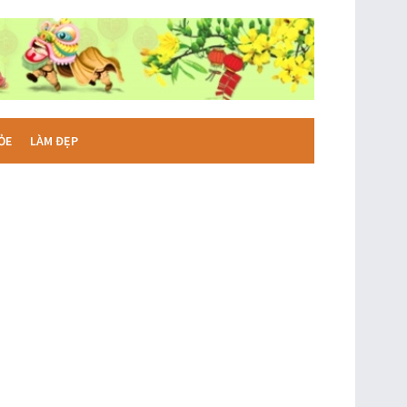
ỎE
LÀM ĐẸP