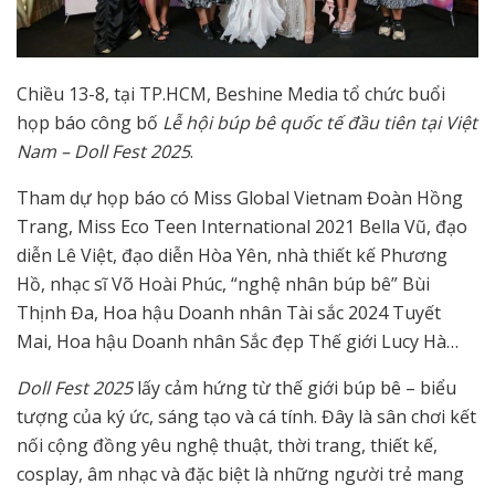
Chiều 13-8, tại TP.HCM, Beshine Media tổ chức buổi
họp báo công bố
Lễ hội búp bê quốc tế đầu tiên tại Việt
Nam – Doll Fest 2025
.
Tham dự họp báo có
Miss Global Vietnam Đoàn Hồng
Trang,
Miss Eco Teen International 2021
Bella Vũ, đạo
diễn Lê Việt, đạo diễn Hòa Yên, nhà thiết kế Phương
Hồ, nhạc sĩ Võ Hoài Phúc, “nghệ nhân búp bê” Bùi
Thịnh Đa,
Hoa hậu Doanh nhân Tài sắc 2024 Tuyết
Mai, Hoa hậu Doanh nhân Sắc đẹp Thế giới Lucy Hà
…
Doll Fest 2025
lấy cảm hứng từ thế giới búp bê – biểu
tượng của ký ức, sáng tạo và cá tính. Đây là sân chơi kết
nối cộng đồng yêu nghệ thuật, thời trang, thiết kế,
cosplay, âm nhạc và đặc biệt là những người trẻ mang