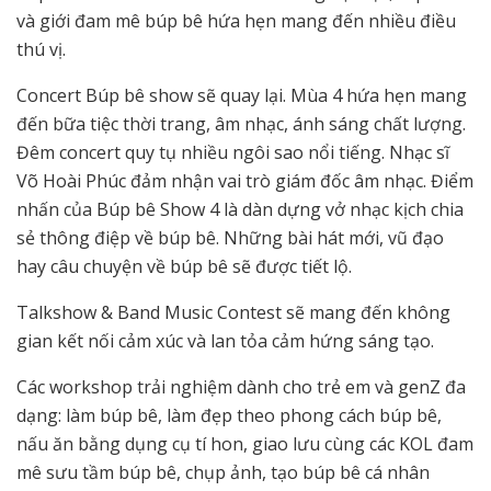
và giới đam mê búp bê hứa hẹn mang đến nhiều điều
thú vị.
Concert Búp bê show sẽ quay lại. Mùa 4 hứa hẹn mang
đến bữa tiệc thời trang, âm nhạc, ánh sáng chất lượng.
Đêm concert quy tụ nhiều ngôi sao nổi tiếng. Nhạc sĩ
Võ Hoài Phúc đảm nhận vai trò giám đốc âm nhạc. Điểm
nhấn của Búp bê Show 4 là dàn dựng vở nhạc kịch chia
sẻ thông điệp về búp bê. Những bài hát mới, vũ đạo
hay câu chuyện về búp bê sẽ được tiết lộ.
Talkshow & Band Music Contest sẽ mang đến không
gian kết nối cảm xúc và lan tỏa cảm hứng sáng tạo.
Các workshop trải nghiệm dành cho trẻ em và genZ đa
dạng: làm búp bê, làm đẹp theo phong cách búp bê,
nấu ăn bằng dụng cụ tí hon, giao lưu cùng các KOL đam
mê sưu tầm búp bê, chụp ảnh, tạo búp bê cá nhân