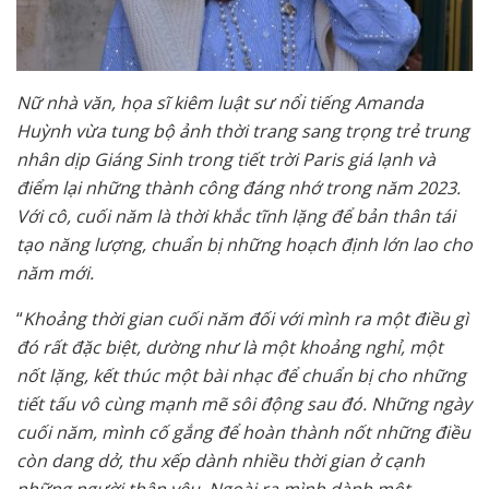
Nữ nhà văn, họa sĩ kiêm luật sư nổi tiếng Amanda
Huỳnh vừa tung bộ ảnh thời trang sang trọng trẻ trung
nhân dịp Giáng Sinh trong tiết trời Paris giá lạnh và
điểm lại những thành công đáng nhớ trong năm 2023.
Với cô, cuối năm là thời khắc tĩnh lặng để bản thân tái
tạo năng lượng, chuẩn bị những hoạch định lớn lao cho
năm mới.
“
Khoảng thời gian cuối năm đối với mình ra một điều gì
đó rất đặc biệt, dường như là một khoảng nghỉ, một
nốt lặng, kết thúc một bài nhạc để chuẩn bị cho những
tiết tấu vô cùng mạnh mẽ sôi động sau đó. Những ngày
cuối năm, mình cố gắng để hoàn thành nốt những điều
còn dang dở, thu xếp dành nhiều thời gian ở cạnh
những người thân yêu. Ngoài ra mình dành một