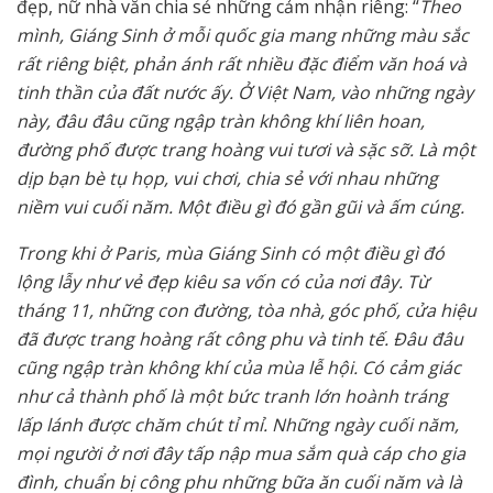
đẹp, nữ nhà văn chia sẻ những cảm nhận riêng: “
Theo
mình, Giáng Sinh ở mỗi quốc gia mang những màu sắc
rất riêng biệt, phản ánh rất nhiều đặc điểm văn hoá và
tinh thần của đất nước ấy. Ở Việt Nam, vào những ngày
này, đâu đâu cũng ngập tràn không khí liên hoan,
đường phố được trang hoàng vui tươi và sặc sỡ. Là một
dịp bạn bè tụ họp, vui chơi, chia sẻ với nhau những
niềm vui cuối năm. Một điều gì đó gần gũi và ấm cúng.
Trong khi ở Paris, mùa Giáng Sinh có một điều gì đó
lộng lẫy như vẻ đẹp kiêu sa vốn có của nơi đây. Từ
tháng 11, những con đường, tòa nhà, góc phố, cửa hiệu
đã được trang hoàng rất công phu và tinh tế. Đâu đâu
cũng ngập tràn không khí của mùa lễ hội. Có cảm giác
như cả thành phố là một bức tranh lớn hoành tráng
lấp lánh được chăm chút tỉ mỉ. Những ngày cuối năm,
mọi người ở nơi đây tấp nập mua sắm quà cáp cho gia
đình, chuẩn bị công phu những bữa ăn cuối năm và là