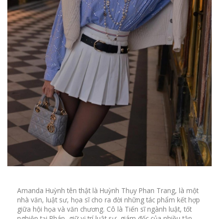
Amanda Huỳnh tên thật là Huỳnh Thụy Phan Trang, là một
nhà văn, luật sư, họa sĩ cho ra đời những tác phẩm kết hợp
giữa hội họa và văn chương. Cô là Tiến sĩ ngành luật, tốt
nghiệp tại Pháp, giữ vị trí luật sư, giám đốc của nhiều tập