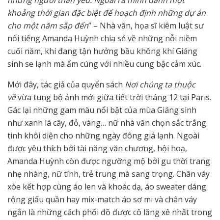
khoảng thời gian đặc biệt để hoạch định những dự án
cho một năm sắp đến
” – Nhà văn, họa sĩ kiêm luật sư
nổi tiếng Amanda Huỳnh chia sẻ về những nỗi niềm
cuối năm, khi đang tận hưởng bầu không khí Giáng
sinh se lạnh mà ấm cúng với nhiều cung bậc cảm xúc.
Mới đây, tác giả của quyển sách
Nơi chúng ta thuộc
về
vừa tung bộ ảnh mới giữa tiết trời tháng 12 tại Paris.
Gác lại những gam màu nổi bật của mùa Giáng sinh
như xanh lá cây, đỏ, vàng… nữ nhà văn chọn sắc trắng
tinh khôi diện cho những ngày đông giá lạnh. Ngoài
được yêu thích bởi tài năng văn chương, hội hoạ,
Amanda Huỳnh còn được ngưỡng mộ bởi gu thời trang
nhẹ nhàng, nữ tính, trẻ trung mà sang trọng. Chân váy
xòe kết hợp cùng áo len và khoác dạ, áo sweater dáng
rộng giấu quần hay mix-match áo sơ mi và chân váy
ngắn là những cách phối đồ được cô lăng xê nhất trong