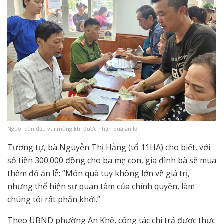
Người dân đều vui mừng khi được nhận quà ăn lễ.
Tương tự, bà Nguyễn Thị Hằng (tổ 11HA) cho biết, với
số tiền 300.000 đồng cho ba mẹ con, gia đình bà sẽ mua
thêm đồ ăn lễ: “Món quà tuy không lớn về giá trị,
nhưng thể hiện sự quan tâm của chính quyền, làm
chúng tôi rất phấn khởi.”
Theo UBND phường An Khê, công tác chi trả được thực