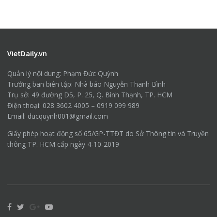
VietDaily.vn
Quản lý nội dung: Phạm Đức Quỳnh
Trưởng ban biên tập: Nhà báo Nguyễn Thanh Bình
Trụ sở: 49 đường D5, P. 25, Q. Bình Thạnh, TP. HCM
Điện thoại: 028 3602 4005 – 0919 099 989
Email: ducquynh001@gmail.com
Giấy phép hoạt động số 65/GP-TTĐT do Sở Thông tin và Truyền
thông TP. HCM cấp ngày 4-10-2019