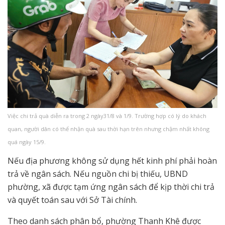
Việc chi trả quà diễn ra trong 2 ngày31/8 và 1/9. Trường hợp có lý do khách
quan, người dân có thể nhận quà sau thời hạn trên nhưng chậm nhất không
quá ngày 15/9.
Nếu địa phương không sử dụng hết kinh phí phải hoàn
trả về ngân sách. Nếu nguồn chi bị thiếu, UBND
phường, xã được tạm ứng ngân sách để kịp thời chi trả
và quyết toán sau với Sở Tài chính.
Theo danh sách phân bổ, phường Thanh Khê được