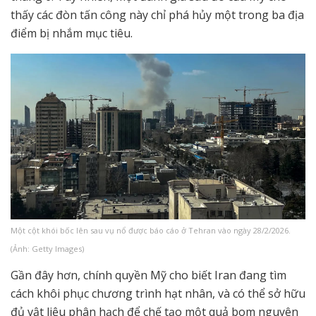
thấy các đòn tấn công này chỉ phá hủy một trong ba địa
điểm bị nhắm mục tiêu.
Một cột khói bốc lên sau vụ nổ được báo cáo ở Tehran vào ngày 28/2/2026.
(Ảnh: Getty Images)
Gần đây hơn, chính quyền Mỹ cho biết Iran đang tìm
cách khôi phục chương trình hạt nhân, và có thể sở hữu
đủ vật liệu phân hạch để chế tạo một quả bom nguyên