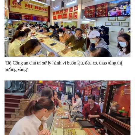
‘Bộ Công an chủ trì xử lý hành vi buôn lậu, đầu cơ, thao túng thị
trường vàng’