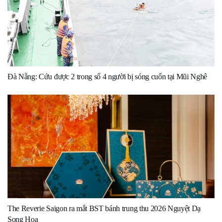
Đà Nẵng: Cứu được 2 trong số 4 người bị sóng cuốn tại Mũi Nghê
The Reverie Saigon ra mắt BST bánh trung thu 2026 Nguyệt Dạ
Song Hoa