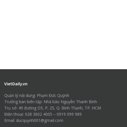
VietDaily.vn
Quản lý nội dung: Phạm Đức Quỳnh
Trưởng ban biên tập: Nhà báo Nguyễn Thanh Bình
Trụ sở: 49 đường D5, P. 25, Q. Bình Thạnh, TP. HCM
Điện thoại: 028 3602 4005 – 0919 099 989
Email: ducquynh001@gmail.com