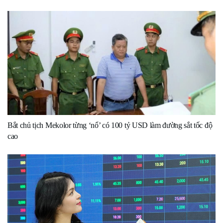
Bắt chủ tịch Mekolor từng ‘nổ’ có 100 tỷ USD làm đường sắt tốc độ
cao