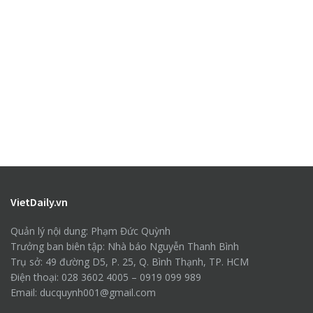
VietDaily.vn
Quản lý nội dung: Phạm Đức Quỳnh
Trưởng ban biên tập: Nhà báo Nguyễn Thanh Bình
Trụ sở: 49 đường D5, P. 25, Q. Bình Thạnh, TP. HCM
Điện thoại: 028 3602 4005 – 0919 099 989
Email: ducquynh001@gmail.com