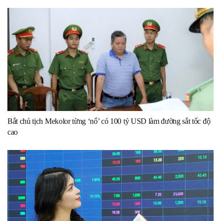
Bắt chủ tịch Mekolor từng ‘nổ’ có 100 tỷ USD làm đường sắt tốc độ
cao