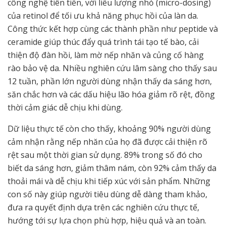
công nghệ tiên tiến, với liều lượng nhỏ (micro-dosing)
của retinol để tối ưu khả năng phục hồi của làn da.
Công thức kết hợp cùng các thành phần như peptide và
ceramide giúp thúc đẩy quá trình tái tạo tế bào, cải
thiện độ đàn hồi, làm mờ nếp nhăn và củng cố hàng
rào bảo vệ da. Nhiều nghiên cứu lâm sàng cho thấy sau
12 tuần, phần lớn người dùng nhận thấy da sáng hơn,
săn chắc hơn và các dấu hiệu lão hóa giảm rõ rệt, đồng
thời cảm giác dễ chịu khi dùng.
Dữ liệu thực tế còn cho thấy, khoảng 90% người dùng
cảm nhận rằng nếp nhăn của họ đã được cải thiện rõ
rệt sau một thời gian sử dụng. 89% trong số đó cho
biết da sáng hơn, giảm thâm nám, còn 92% cảm thấy da
thoải mái và dễ chịu khi tiếp xúc với sản phẩm. Những
con số này giúp người tiêu dùng dễ dàng tham khảo,
đưa ra quyết định dựa trên các nghiên cứu thực tế,
hướng tới sự lựa chọn phù hợp, hiệu quả và an toàn.