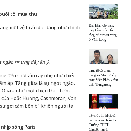
 buổi tối mùa thu
Ban hành cáo trạng
 mang một vẻ bí ẩn dịu dàng như chính
truy tố tài xế xe tải
tông nữ sinh tử vong
ở Vĩnh Long
t ngào nhưng đầy ẩn ý.
Truy tố 65 bị can
ng đến chút ấm cay nhẹ như chiếc
trong vụ ‘đại án’ xảy
ra tại Viện Pháp y tâm
ấm áp. Tầng giữa là sự ngọt ngào,
thần Trung ương
c Qua – như một chiều thu chớm
nền của Hoắc Hương, Cashmeran, Vani
ự gợi cảm bền bỉ, khiến người ta
Tổ chức thi lại tất cả
các môn tại Điểm thi
Trường THPT
 nhịp sống Paris
Chuyên Tuyên