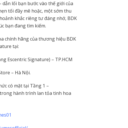
 dẫn lối bạn bước vào thế giới của
i hẹn tối đầy mê hoặc, một sớm thu
hoảnh khắc riêng tư đáng nhớ, BDK
c bạn đang tìm kiếm.
oa chính hãng của thương hiệu BDK
ture tại:
g Escentric Signature) – TP.HCM
tore – Hà Nội.
ức có mặt tại Tầng 1 –
rong hành trình lan tỏa tinh hoa
mes01
umesofficial/