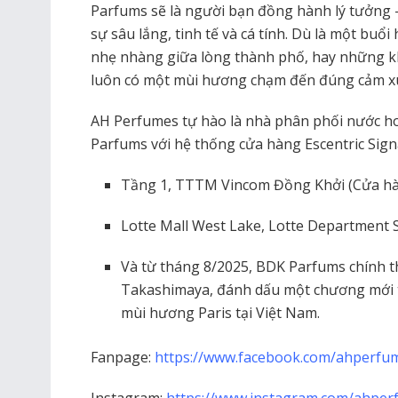
Parfums sẽ là người bạn đồng hành lý tưởng –
sự sâu lắng, tinh tế và cá tính. Dù là một buổ
nhẹ nhàng giữa lòng thành phố, hay những k
luôn có một mùi hương chạm đến đúng cảm xú
AH Perfumes tự hào là nhà phân phối nước h
Parfums với hệ thống cửa hàng Escentric Signa
Tầng 1, TTTM Vincom Đồng Khởi (Cửa hàn
Lotte Mall West Lake, Lotte Department S
Và từ tháng 8/2025, BDK Parfums chính th
Takashimaya, đánh dấu một chương mới t
mùi hương Paris tại Việt Nam.
Fanpage:
https://www.facebook.com/ahperfu
Instagram:
https://www.instagram.com/ahperf