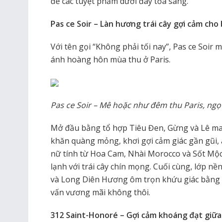
để các tuyệt phẩm dưới đây tỏa sáng.
Pas ce Soir – Làn hương trái cây gợi cảm cho
Với tên gọi “Không phải tối nay”, Pas ce Soir
ánh hoàng hôn mùa thu ở Paris.
Pas ce Soir – Mê hoặc như đêm thu Paris, ngọ
Mở đầu bằng tổ hợp Tiêu Đen, Gừng và Lê ma
khăn quàng mỏng, khơi gợi cảm giác gần gũi, 
nữ tính từ Hoa Cam, Nhài Morocco và Sốt Mộ
lạnh với trái cây chín mọng. Cuối cùng, lớp 
và Long Diên Hương ôm trọn khứu giác bằng s
vấn vương mãi không thôi.
312 Saint-Honoré – Gợi cảm khoáng đạt giữa