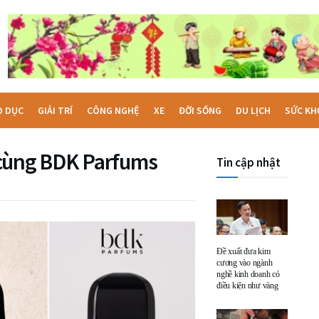
O DỤC
GIẢI TRÍ
CÔNG NGHỆ
XE
ĐỜI SỐNG
DU LỊCH
SỨC KH
 cùng BDK Parfums
Tin cập nhật
Đề xuất đưa kim
cương vào ngành
nghề kinh doanh có
điều kiện như vàng