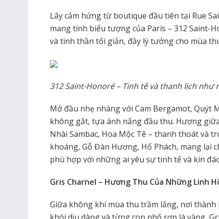
Lấy cảm hứng từ boutique đầu tiên tại Rue Sa
mang tính biểu tượng của Paris – 312 Saint-Ho
và tinh thần tối giản, đầy lý tưởng cho mùa th
312 Saint-Honoré – Tinh tế và thanh lịch như 
Mở đầu nhẹ nhàng với Cam Bergamot, Quýt M
không gắt, tựa ánh nắng đầu thu. Hương giữa
Nhài Sambac, Hoa Mộc Tê – thanh thoát và tr
khoáng, Gỗ Đàn Hương, Hổ Phách, mang lại ch
phù hợp với những ai yêu sự tinh tế và kín đá
Gris Charnel – Hương Thu Của Những Linh H
Giữa không khí mùa thu trầm lắng, nơi thành
khói dịu dàng và từng con phố rợp lá vàng, G