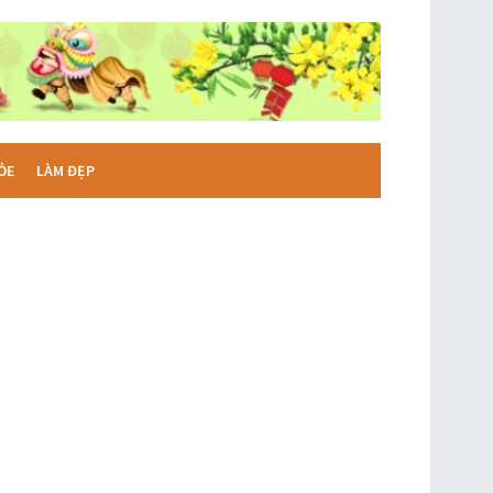
ỎE
LÀM ĐẸP