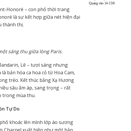
Quang vào 14-15/8
int-Honoré – con phố thời trang
noré là sự kết hợp giữa nét hiện đại
u thành thị.
một sáng thu giữa lòng Paris.
andarin, Lê – tươi sáng nhưng
 là bản hòa ca hoa cỏ từ Hoa Cam,
ong trẻo. Kết thúc bằng Xạ Hương
iều sâu ấm áp, sang trọng – rất
o trong mùa thu.
ồn Tự Do
 phố khoác lên mình lớp áo sương
ris Charnel xuất hiện như một bản