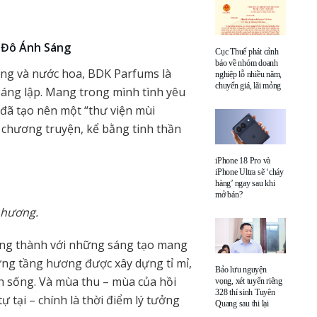
 Đô Ánh Sáng
Cục Thuế phát cảnh
báo về nhóm doanh
rang và nước hoa, BDK Parfums là
nghiệp lỗ nhiều năm,
chuyển giá, lãi mỏng
sáng lập. Mang trong mình tình yêu
 đã tạo nên một “thư viện mùi
 chương truyện, kể bằng tinh thần
iPhone 18 Pro và
iPhone Ultra sẽ ‘cháy
hàng’ ngay sau khi
mở bán?
 hương.
ung thành với những sáng tạo mang
ững tầng hương được xây dựng tỉ mỉ,
Bảo lưu nguyện
h sống. Và mùa thu – mùa của hồi
vọng, xét tuyển riêng
328 thí sinh Tuyên
 tại – chính là thời điểm lý tưởng
Quang sau thi lại