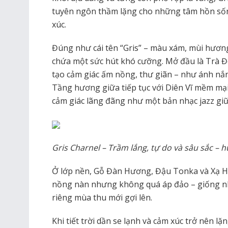
tuyên ngôn thầm lặng cho những tâm hồn sống
xúc.
Đúng như cái tên “Gris” – màu xám, mùi hươn
chứa một sức hút khó cưỡng. Mở đầu là Trà Đ
tạo cảm giác ấm nồng, thư giãn – như ánh nắng
Tầng hương giữa tiếp tục với Diên Vĩ mềm mại
cảm giác lãng đãng như một bản nhạc jazz giữa
Gris Charnel – Trầm lắng, tự do và sâu sắc – 
Ở lớp nền, Gỗ Đàn Hương, Đậu Tonka và Xạ Hư
nồng nàn nhưng không quá áp đảo – giống n
riêng mùa thu mới gợi lên.
Khi tiết trời dần se lạnh và cảm xúc trở nên