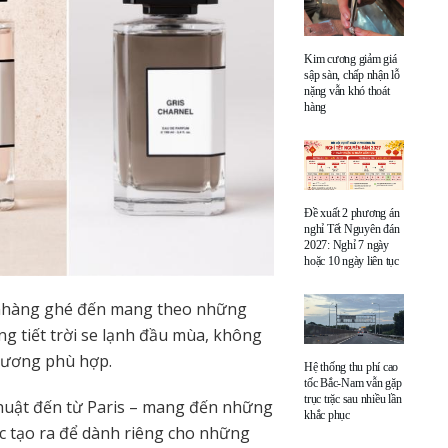
Kim cương giảm giá
sập sàn, chấp nhận lỗ
nặng vẫn khó thoát
hàng
Đề xuất 2 phương án
nghỉ Tết Nguyên đán
2027: Nghỉ 7 ngày
hoặc 10 ngày liên tục
ẹ nhàng ghé đến mang theo những
ng tiết trời se lạnh đầu mùa, không
hương phù hợp.
Hệ thống thu phí cao
tốc Bắc-Nam vẫn gặp
trục trặc sau nhiều lần
huật đến từ Paris – mang đến những
khắc phục
ợc tạo ra để dành riêng cho những