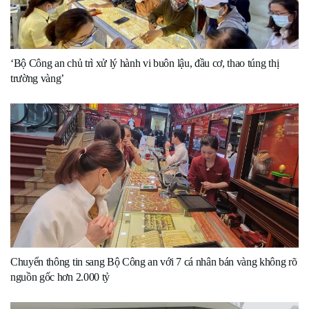
‘Bộ Công an chủ trì xử lý hành vi buôn lậu, đầu cơ, thao túng thị
trường vàng’
Chuyển thông tin sang Bộ Công an với 7 cá nhân bán vàng không rõ
nguồn gốc hơn 2.000 tỷ