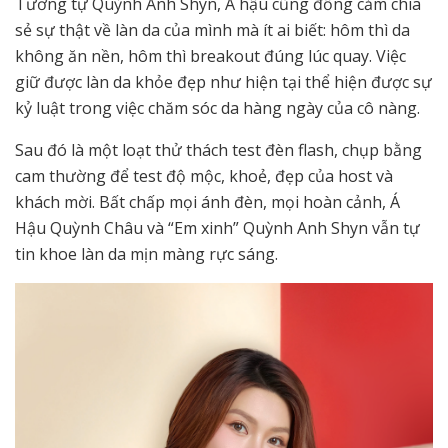
Tương tự Quỳnh Anh Shyn, Á hậu cũng đồng cảm chia
sẻ sự thật về làn da của mình mà ít ai biết: hôm thì da
không ăn nền, hôm thì breakout đúng lúc quay. Việc
giữ được làn da khỏe đẹp như hiện tại thể hiện được sự
kỷ luật trong việc chăm sóc da hàng ngày của cô nàng.
Sau đó là một loạt thử thách test đèn flash, chụp bằng
cam thường để test độ mộc, khoẻ, đẹp của host và
khách mời. Bất chấp mọi ánh đèn, mọi hoàn cảnh, Á
Hậu Quỳnh Châu và “Em xinh” Quỳnh Anh Shyn vẫn tự
tin khoe làn da mịn màng rực sáng.