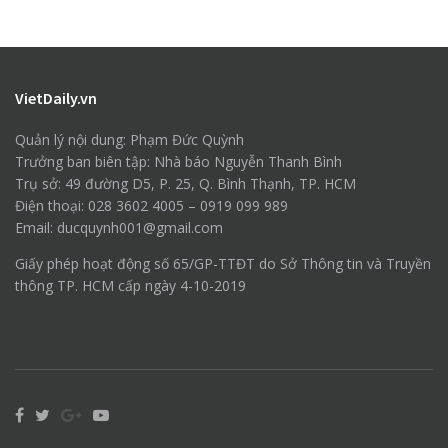
VietDaily.vn
Quản lý nội dung: Phạm Đức Quỳnh
Trưởng ban biên tập: Nhà báo Nguyễn Thanh Bình
Trụ sở: 49 đường D5, P. 25, Q. Bình Thạnh, TP. HCM
Điện thoại: 028 3602 4005 – 0919 099 989
Email: ducquynh001@gmail.com
Giấy phép hoạt động số 65/GP-TTĐT do Sở Thông tin và Truyền
thông TP. HCM cấp ngày 4-10-2019