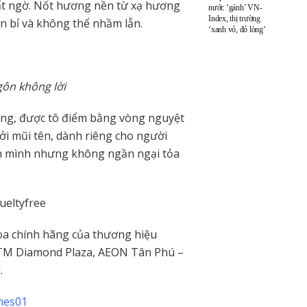
t ngờ. Nốt hương nền từ xạ hương
nước ‘gánh’ VN-
Index, thị trường
n bỉ và không thể nhầm lẫn.
‘xanh vỏ, đỏ lòng’
gôn không lời
àng, được tô điểm bằng vòng nguyệt
ởi mũi tên, dành riêng cho người
nh mình nhưng không ngần ngại tỏa
eltyfree
oa chính hãng của thương hiệu
TTTM Diamond Plaza, AEON Tân Phú –
.
mes01