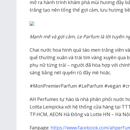
mở ra hành trình khám phá mùi hương đầy bấ
trắng tạo nên tổng thể gợi cảm, lưu hương bề
Mạnh mẽ và gợi cảm, Le Parfum là lời tuyên n
Chai nước hoa hình quả táo men trắng viền v
quế thường xuân và trái tim vàng xuyên qua b
phụ nữ từng trải – người đã hòa hợp với chí
sáng bằng nét quyến rũ đầy mê hoặc.
#MonPremierParfum #LeParfum #vegan #cru
AH Perfumes tự hào là nhà phân phối nước h
Lolita Lempicka với hệ thống cửa hàng tại 
TP.HCM, AEON Hà Đông và Lotte HN – Hà Nội
Fanpage:
https://www.facebook.com/ahperfu