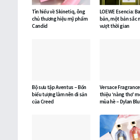
Tìn hiểu về Skinetiq, ông
LOEWE Esencia: Ba
chủ thương hiệu mỹ phẩm
bản, một bản sắc 
Candid
vượt thời gian
Bộ sưu tập Aventus – Bốn
Versace Fragrances
biểu tượng làm nên di sản
thiệu ‘nàng thơ’ m
của Creed
mùa hè – Dylan Blu