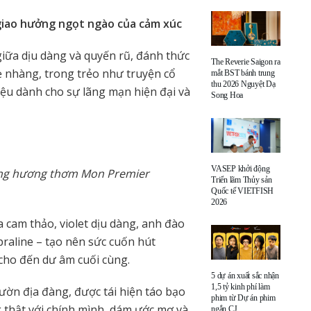
giao hưởng ngọt ngào của cảm xúc
iữa dịu dàng và quyến rũ, đánh thức
The Reverie Saigon ra
 nhàng, trong trẻo như truyện cổ
mắt BST bánh trung
thu 2026 Nguyệt Dạ
iệu dành cho sự lãng mạn hiện đại và
Song Hoa
VASEP khởi động
bằng hương thơm Mon Premier
Triển lãm Thủy sản
Quốc tế VIETFISH
2026
cam thảo, violet dịu dàng, anh đào
praline – tạo nên sức cuốn hút
cho đến dư âm cuối cùng.
5 dự án xuất sắc nhận
1,5 tỷ kinh phí làm
vườn địa đàng, được tái hiện táo bạo
phim từ Dự án phim
g thật với chính mình, dám ước mơ và
ngắn CJ