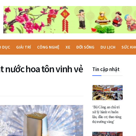
O DỤC
GIẢI TRÍ
CÔNG NGHỆ
XE
ĐỜI SỐNG
DU LỊCH
SỨC KH
t nước hoa tôn vinh vẻ
Tin cập nhật
‘Bộ Công an chủ trì
xử lý hành vi buôn
lậu, đầu cơ, thao túng
thị trường vàng’