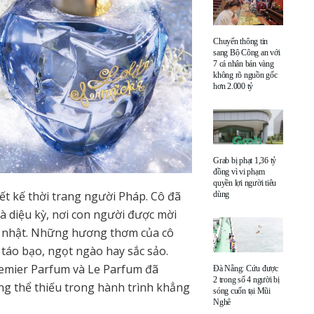
Chuyển thông tin
sang Bộ Công an với
7 cá nhân bán vàng
không rõ nguồn gốc
hơn 2.000 tỷ
Grab bị phạt 1,36 tỷ
đồng vì vi phạm
quyền lợi người tiêu
ết kế thời trang người Pháp. Cô đã
dùng
và diệu kỳ, nơi con người được mời
g nhật. Những hương thơm của cô
 táo bạo, ngọt ngào hay sắc sảo.
remier Parfum và Le Parfum đã
Đà Nẵng: Cứu được
2 trong số 4 người bị
g thể thiếu trong hành trình khẳng
sóng cuốn tại Mũi
Nghê