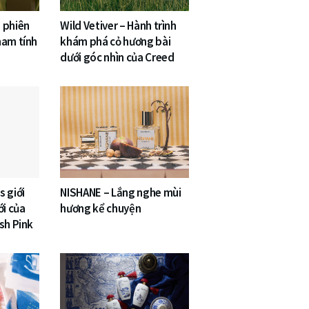
 phiên
Wild Vetiver – Hành trình
nam tính
khám phá cỏ hương bài
dưới góc nhìn của Creed
 giới
NISHANE – Lắng nghe mùi
ới của
hương kể chuyện
sh Pink