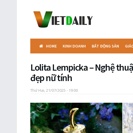
HOME
KINH DOANH
BẤT ĐỘNG SẢN
GIÁ
Lolita Lempicka – Nghệ thuậ
đẹp nữ tính
Thứ Hai, 21/07/2025 - 19:00