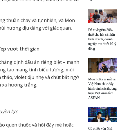
ng thuần chay và tự nhiên, và Mon
i hương dịu dàng với giác quan,
Đề xuất giảm 30%
thuế cho hộ, cá nhân
kinh doanh, doanh
nghiệp thu dưới 10 tỷ
đẹp vượt thời gian
đồng
khẳng định dấu ấn riêng biệt – mạnh
áng tạo mang tính biểu tượng, mùi
thảo, violet dịu nhẹ và chút bất ngờ
Moonfolks ra mắt tại
a xạ hương trắng.
Việt Nam, thúc đẩy
hành trình các thương
hiệu Việt vươn tầm
ASEAN
uyền lực
ảo quen thuộc và hồi đầy mê hoặc,
Cổ phiếu vốn Nhà