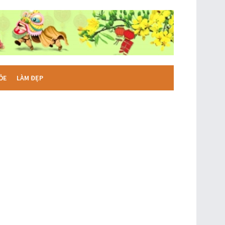
ỎE
LÀM ĐẸP