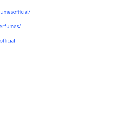
umesofficial/
perfumes/
fficial