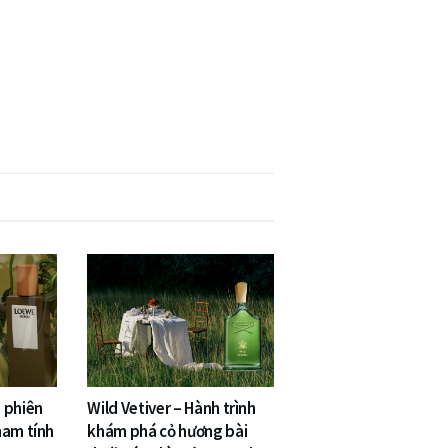
 phiên
Wild Vetiver – Hành trình
nam tính
khám phá cỏ hương bài