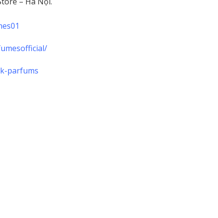
tore – Hà Nội.
mes01
umesofficial/
dk-parfums