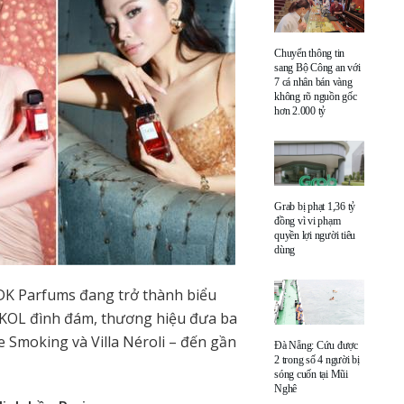
Chuyển thông tin
sang Bộ Công an với
7 cá nhân bán vàng
không rõ nguồn gốc
hơn 2.000 tỷ
Grab bị phạt 1,36 tỷ
đồng vì vi phạm
quyền lợi người tiêu
dùng
BDK Parfums đang trở thành biểu
ạt KOL đình đám, thương hiệu đưa ba
 Smoking và Villa Néroli – đến gần
Đà Nẵng: Cứu được
2 trong số 4 người bị
sóng cuốn tại Mũi
Nghê