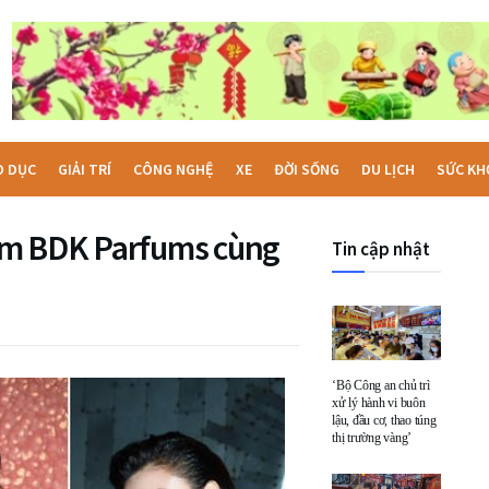
O DỤC
GIẢI TRÍ
CÔNG NGHỆ
XE
ĐỜI SỐNG
DU LỊCH
SỨC KH
ơm BDK Parfums cùng
Tin cập nhật
‘Bộ Công an chủ trì
xử lý hành vi buôn
lậu, đầu cơ, thao túng
thị trường vàng’