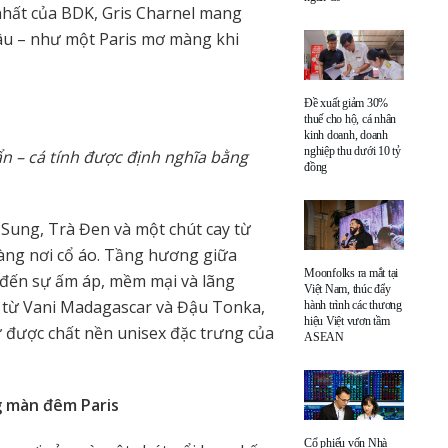
nhất của BDK, Gris Charnel mang
sâu – như một Paris mơ màng khi
Đề xuất giảm 30%
thuế cho hộ, cá nhân
kinh doanh, doanh
nghiệp thu dưới 10 tỷ
n – cá tính được định nghĩa bằng
đồng
Sung, Trà Đen và một chút cay từ
àng nơi cổ áo. Tầng hương giữa
Moonfolks ra mắt tại
 đến sự ấm áp, mềm mại và lãng
Việt Nam, thúc đẩy
c từ Vani Madagascar và Đậu Tonka,
hành trình các thương
hiệu Việt vươn tầm
 được chất nền unisex đặc trưng của
ASEAN
 màn đêm Paris
Cổ phiếu vốn Nhà