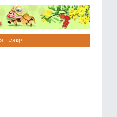
ỎE
LÀM ĐẸP