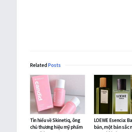
Related
Posts
Tìn hiểu về Skinetiq, ông
LOEWE Esencia: Ba
chủ thương hiệu mỹ phẩm
bản, một bản sắc 