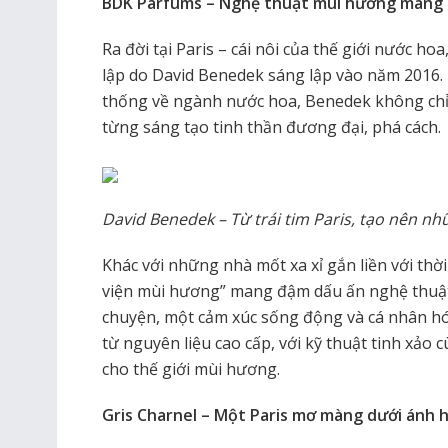
BDK Parfums – Nghệ thuật mùi hương mang l
Ra đời tại Paris – cái nôi của thế giới nước h
lập do David Benedek sáng lập vào năm 2016. 
thống về ngành nước hoa, Benedek không chỉ 
từng sáng tạo tinh thần đương đại, phá cách.
David Benedek – Từ trái tim Paris, tạo nên n
Khác với những nhà mốt xa xỉ gắn liền với th
viện mùi hương” mang đậm dấu ấn nghệ thuật 
chuyện, một cảm xúc sống động và cá nhân h
từ nguyên liệu cao cấp, với kỹ thuật tinh xả
cho thế giới mùi hương.
Gris Charnel – Một Paris mơ màng dưới ánh 