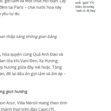
, gợi cảm và một chút nổi loạn. Lấy
nước ‘gánh’ VN-
đêm tại Paris – chai nước hoa này
Index, thị trường
‘xanh vỏ, đỏ lòng’
 yêu tự do.
han thắp sáng không gian bằng
, hòa quyện cùng Quả Anh Đào và
lan tỏa khi Vani Đen, Xạ Hương
lớp hương giữa đầy mê hoặc. Tầng
n, để lại dấu ấn gợi cảm và ấm áp –
từng giọt hương
ion Azur, Villa Néroli mang theo tinh
thảnh thơi trên đảo Capri (Ý).