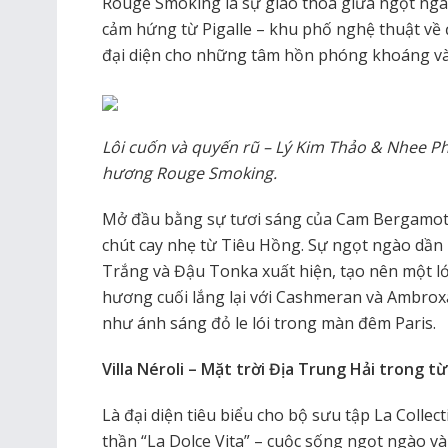
Rouge Smoking là sự giao thoa giữa ngọt ngào
cảm hứng từ Pigalle – khu phố nghệ thuật về 
đại diện cho những tâm hồn phóng khoáng và
Lôi cuốn và quyến rũ – Lý Kim Thảo & Nhee P
hương Rouge Smoking.
Mở đầu bằng sự tươi sáng của Cam Bergamot
chút cay nhẹ từ Tiêu Hồng. Sự ngọt ngào dần 
Trắng và Đậu Tonka xuất hiện, tạo nên một 
hương cuối lắng lại với Cashmeran và Ambroxa
như ánh sáng đỏ le lói trong màn đêm Paris.
Villa Néroli – Mặt trời Địa Trung Hải trong 
Là đại diện tiêu biểu cho bộ sưu tập La Collect
thần “La Dolce Vita” – cuộc sống ngọt ngào và 