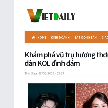
HOME
KINH DOANH
BẤT ĐỘNG SẢN
GIÁ
Khám phá vũ trụ hương th
dàn KOL đình đám
Thứ Sáu, 13/06/2025 - 05:27