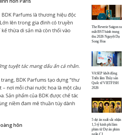
inh hồn Paris
oa, BDK Parfums là thương hiệu độc
Lớn lên trong gia đình có truyền
The Reverie Saigon ra
kế thừa di sản mà còn thổi vào
mắt BST bánh trung
thu 2026 Nguyệt Dạ
Song Hoa
hững tuyệt tác mang dấu ấn cá nhân.
VASEP khởi động
Triển lãm Thủy sản
ời trang, BDK Parfums tạo dựng “thư
Quốc tế VIETFISH
– nơi mỗi chai nước hoa là một câu
2026
óa. Sản phẩm của BDK được chế tác
o cùng niềm đam mê thuần túy dành
5 dự án xuất sắc nhận
hoàng hôn
1,5 tỷ kinh phí làm
phim từ Dự án phim
ngắn CJ