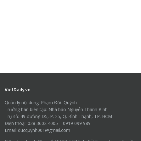
VietDaily.vn
Quản lý nội dung: Phạm Đức Quỳnh
Trưởng ban biên tập: Nhà báo Nguyễn Thanh Bình
Trụ sở: 49 đường D5, P. 25, Q. Bình Thạnh, TP. HCM
Điện thoại: 028 3602 4005 – 0919 099 989
Email: ducquynh001@gmail.com