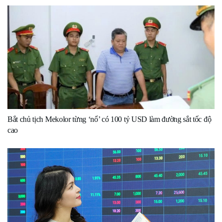
Bắt chủ tịch Mekolor từng ‘nổ’ có 100 tỷ USD làm đường sắt tốc độ
cao