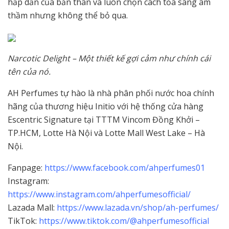
hấp dẫn của bản thân và luôn chọn cách tỏa sáng âm
thầm nhưng không thể bỏ qua.
Narcotic Delight – Một thiết kế gợi cảm như chính cái
tên của nó.
AH Perfumes tự hào là nhà phân phối nước hoa chính
hãng của thương hiệu Initio với hệ thống cửa hàng
Escentric Signature tại TTTM Vincom Đồng Khởi –
TP.HCM, Lotte Hà Nội và Lotte Mall West Lake – Hà
Nội.
Fanpage:
https://www.facebook.com/ahperfumes01
Instagram:
https://www.instagram.com/ahperfumesofficial/
Lazada Mall:
https://www.lazada.vn/shop/ah-perfumes/
TikTok:
https://www.tiktok.com/@ahperfumesofficial