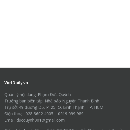
VietDaily.vn
Quản lý nội dung: Phạm Đức Quỳnh
Trưởng ban biên tập: Nhà báo Nguyễn Thanh Bình
Trụ sở: 49 đường D5, P. 25, Q. Bình Thạnh, TP. HCM
Điện thoại: 028 3602 4005 – 0919 099 989
Email: ducquynh001@gmail.com