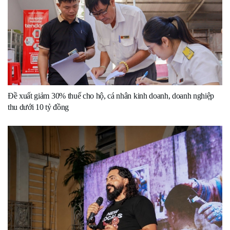
Đề xuất giảm 30% thuế cho hộ, cá nhân kinh doanh, doanh nghiệp
thu dưới 10 tỷ đồng