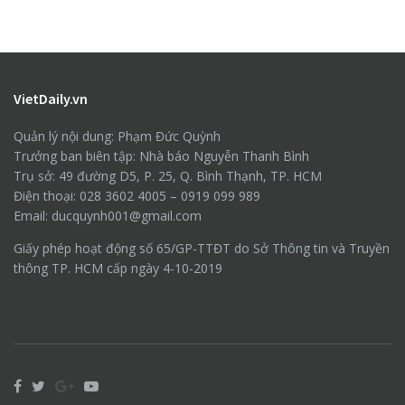
VietDaily.vn
Quản lý nội dung: Phạm Đức Quỳnh
Trưởng ban biên tập: Nhà báo Nguyễn Thanh Bình
Trụ sở: 49 đường D5, P. 25, Q. Bình Thạnh, TP. HCM
Điện thoại: 028 3602 4005 – 0919 099 989
Email: ducquynh001@gmail.com
Giấy phép hoạt động số 65/GP-TTĐT do Sở Thông tin và Truyền
thông TP. HCM cấp ngày 4-10-2019