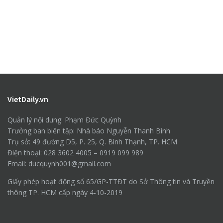
VietDaily.vn
Quản lý nội dung: Phạm Đức Quỳnh
Trưởng ban biên tập: Nhà báo Nguyễn Thanh Bình
Trụ sở: 49 đường D5, P. 25, Q. Bình Thạnh, TP. HCM
Điện thoại: 028 3602 4005 – 0919 099 989
Email: ducquynh001@gmail.com
Giấy phép hoạt động số 65/GP-TTĐT do Sở Thông tin và Truyền
thông TP. HCM cấp ngày 4-10-2019