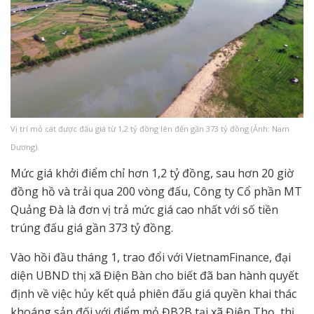
Vị trí mỏ cát được đấu giá từ 1,2 tỷ đồng lên đến gần 373 tỷ đồng (Ảnh: Nam
Dương).
Mức giá khởi điểm chỉ hơn 1,2 tỷ đồng, sau hơn 20 giờ
đồng hồ và trải qua 200 vòng đấu, Công ty Cổ phần MT
Quảng Đà là đơn vị trả mức giá cao nhất với số tiền
trúng đấu giá gần 373 tỷ đồng.
Vào hồi đầu tháng 1, trao đổi với VietnamFinance, đại
diện UBND thị xã Điện Bàn cho biết đã ban hành quyết
định về việc hủy kết quả phiên đấu giá quyền khai thác
khoáng sản đối với điểm mỏ ĐB2B tại xã Điện Thọ, thị