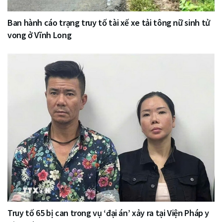
Ban hành cáo trạng truy tố tài xế xe tải tông nữ sinh tử
vong ở Vĩnh Long
Truy tố 65 bị can trong vụ ‘đại án’ xảy ra tại Viện Pháp y