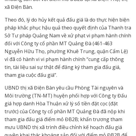
xã Điện Bàn.
Theo đó, lý do hủy kết quả đấu giá là do thực hiện biện
pháp khắc phục hậu quả theo quyết định của Thanh tra
Sở Tư pháp Quảng Nam về xử phạt vi phạm hành chính
đối với Công ty cổ phần MT Quảng Đà (461-463
Nguyễn Hữu Thọ, phường Khuê Trung, quận Cẩm Lệ)
vì đã có hành vi vi phạm hành chính “cung cấp thông
tin, tài liệu sai sự thật để đăng ký tham gia đấu giá,
tham gia cuộc đấu giá”.
UBND thị xã Điện Bàn yêu cầu Phòng Tài nguyên và
Môi trường (TN-MT) huyện phối hợp với Công ty Đấu
giá hợp danh Hòa Thuận xử lý số tiền đặt cọc (đặt
trước) của Công ty cổ phần MT Quảng Đà đã nộp khi
tham gia đấu giá điểm mỏ ĐB2B; khẩn trương tham
mưu UBND thị xã trình điều chỉnh kế hoạch đấu giá
quyền khai thác khoáng sản đối với điểm mỏ ĐB2B để