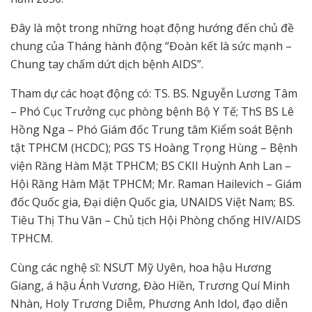
Đây là một trong những hoạt động hướng đến chủ đề
chung của Tháng hành động “Đoàn kết là sức mạnh –
Chung tay chấm dứt dịch bệnh AIDS”.
Tham dự các hoạt động có:
TS. BS. Nguyễn Lương Tâm
– Phó Cục Trưởng cục phòng bệnh Bộ Y Tế; ThS BS Lê
Hồng Nga – Phó Giám đốc Trung tâm Kiểm soát Bệnh
tật TPHCM (HCDC); PGS TS Hoàng Trọng Hùng – Bệnh
viện Răng Hàm Mặt TPHCM; BS CKII Huỳnh Anh Lan –
Hội Răng Hàm Mặt TPHCM; Mr. Raman Hailevich – Giám
đốc Quốc gia, Đại diện Quốc gia, UNAIDS Việt Nam; BS.
Tiêu Thị Thu Vân – Chủ tịch Hội Phòng chống HIV/AIDS
TPHCM.
Cùng các nghệ sĩ: NSƯT Mỹ Uyên, hoa hậu Hương
Giang, á hậu Ánh Vương, Đào Hiền, Trương Quí Minh
Nhàn, Holy Trương Diễm, Phương Anh Idol, đạo diễn