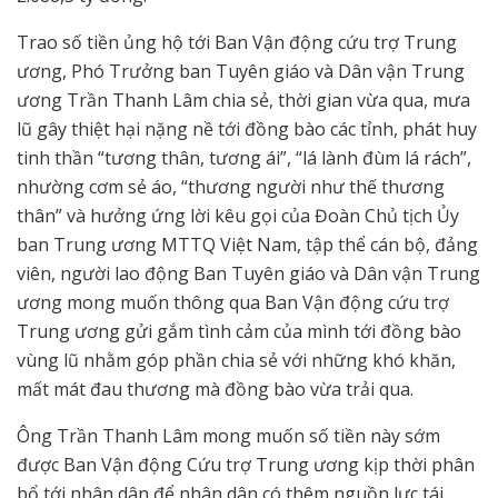
Trao số tiền ủng hộ tới Ban Vận động cứu trợ Trung
ương, Phó Trưởng ban Tuyên giáo và Dân vận Trung
ương Trần Thanh Lâm chia sẻ, thời gian vừa qua, mưa
lũ gây thiệt hại nặng nề tới đồng bào các tỉnh, phát huy
tinh thần “tương thân, tương ái”, “lá lành đùm lá rách”,
nhường cơm sẻ áo, “thương người như thế thương
thân” và hưởng ứng lời kêu gọi của Đoàn Chủ tịch Ủy
ban Trung ương MTTQ Việt Nam, tập thể cán bộ, đảng
viên, người lao động Ban Tuyên giáo và Dân vận Trung
ương mong muốn thông qua Ban Vận động cứu trợ
Trung ương gửi gắm tình cảm của mình tới đồng bào
vùng lũ nhằm góp phần chia sẻ với những khó khăn,
mất mát đau thương mà đồng bào vừa trải qua.
Ông Trần Thanh Lâm mong muốn số tiền này sớm
được Ban Vận động Cứu trợ Trung ương kịp thời phân
bổ tới nhân dân để nhân dân có thêm nguồn lực tái