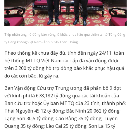
Tiếp nhận ủng hộ đồng bào vùng lũ khắc phục hậu quả thiên tai từ Tổng Công
ty Hàng không Việt Nam- Ảnh: VGP/Toàn Thắng
Theo thống kê chưa đầy đủ, tính đến ngày 24/11, toàn
hệ thống MTTQ Việt Nam các cấp đã vận động được
trên 3.200 tỷ đồng hỗ trợ đồng bào khắc phục hậu quả
do các cơn bão, lũ gây ra.
Ban Vận động Cứu trợ Trung ương đã phân bổ 9 đợt
với kinh phí là 678,182 tỷ đồng qua các tài khoản của
Ban cứu trợ hoặc Ủy ban MTTQ của 23 tỉnh, thành phố:
Thái Nguyên 45,12 tỷ đồng; Bắc Ninh 20,062 tỷ đồng;
Lạng Sơn 30,5 tỷ đồng; Cao Bằng 35 tỷ đồng; Tuyên
Quang 35 tỷ đồng; Lào Cai 25 tỷ đồng; Sơn La 15 tỷ