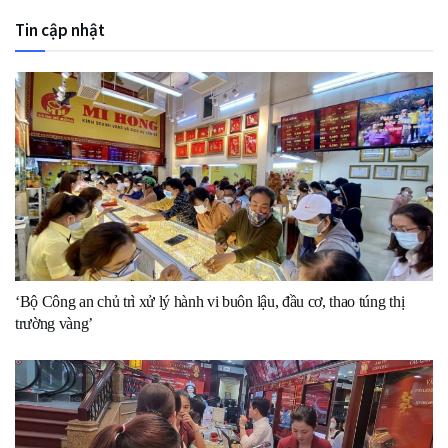
Tin cập nhật
‘Bộ Công an chủ trì xử lý hành vi buôn lậu, đầu cơ, thao túng thị
trường vàng’