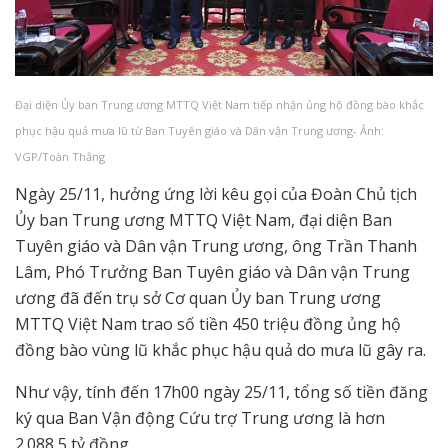
Đại diện Ủy ban Trung ương MTTQ Việt Nam tiếp nhận ủng hộ đồng bào khắc
phục hậu quả mưa lũ từ Ban Tuyên giáo và Dân vận Trung ương- Ảnh:
VGP/Toàn Thắng
Ngày 25/11, hưởng ứng lời kêu gọi của Đoàn Chủ tịch
Ủy ban Trung ương MTTQ Việt Nam, đại diện Ban
Tuyên giáo và Dân vận Trung ương, ông Trần Thanh
Lâm, Phó Trưởng Ban Tuyên giáo và Dân vận Trung
ương đã đến trụ sở Cơ quan Ủy ban Trung ương
MTTQ Việt Nam trao số tiền 450 triệu đồng ủng hộ
đồng bào vùng lũ khắc phục hậu quả do mưa lũ gây ra.
Như vậy, tính đến 17h00 ngày 25/11, tổng số tiền đăng
ký qua Ban Vận động Cứu trợ Trung ương là hơn
2.088,5 tỷ đồng.