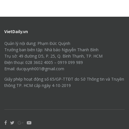
VietDaily.vn
Quản lý nội dung: Phạm Đức Quỳnh
Trưởng ban biên tập: Nhà báo Nguyễn Thanh Bình
Trụ sở: 49 đường D5, P. 25, Q. Bình Thạnh, TP. HCM
Điện thoại: 028 3602 4005 – 0919 099 989
Email: ducquynh001@gmail.com
Giấy phép hoạt động số 65/GP-TTĐT do Sở Thông tin và Truyền
thông TP. HCM cấp ngày 4-10-2019