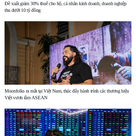
Đề xuất giảm 30% thuế cho hộ, cá nhân kinh doanh, doanh nghiệp
thu dưới 10 tỷ đồng
Moonfolks ra mắt tại Việt Nam, thúc đẩy hành trình các thương hiệu
Việt vươn tầm ASEAN