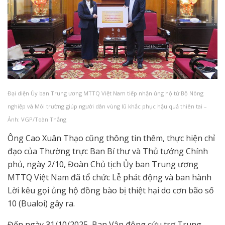
Đại diện Ủy ban Trung ương MTTQ Việt Nam tiếp nhận ủng hộ từ Bộ Nông
nghiệp và Môi trường giúp người dân vùng lũ khắc phục hậu quả thiên tai –
Ảnh: VGP/Toàn Thắng
Ông Cao Xuân Thạo cũng thông tin thêm, thực hiện chỉ
đạo của Thường trực Ban Bí thư và Thủ tướng Chính
phủ, ngày 2/10, Đoàn Chủ tịch Ủy ban Trung ương
MTTQ Việt Nam đã tổ chức Lễ phát động và ban hành
Lời kêu gọi ủng hộ đồng bào bị thiệt hại do cơn bão số
10 (Bualoi) gây ra.
Đến ngày 31/10/2025, Ban Vận động cứu trợ Trung