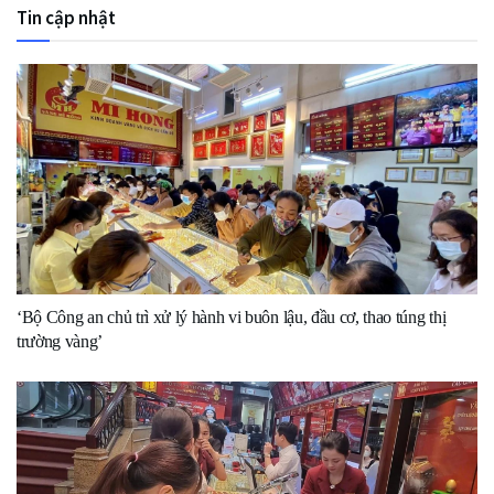
Tin cập nhật
‘Bộ Công an chủ trì xử lý hành vi buôn lậu, đầu cơ, thao túng thị
trường vàng’