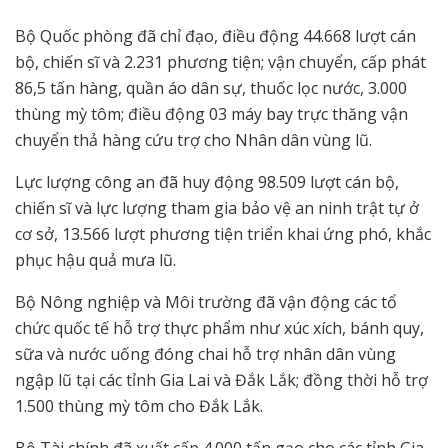
Bộ Quốc phòng đã chỉ đạo, điều động 44.668 lượt cán
bộ, chiến sĩ và 2.231 phương tiện; vận chuyển, cấp phát
86,5 tấn hàng, quần áo dân sự, thuốc lọc nước, 3.000
thùng mỳ tôm; điều động 03 máy bay trực thăng vận
chuyển thả hàng cứu trợ cho Nhân dân vùng lũ.
Lực lượng công an đã huy động 98.509 lượt cán bộ,
chiến sĩ và lực lượng tham gia bảo vệ an ninh trật tự ở
cơ sở, 13.566 lượt phương tiện triển khai ứng phó, khắc
phục hậu quả mưa lũ.
Bộ Nông nghiệp và Môi trường đã vận động các tổ
chức quốc tế hỗ trợ thực phẩm như xúc xích, bánh quy,
sữa và nước uống đóng chai hỗ trợ nhân dân vùng
ngập lũ tại các tỉnh Gia Lai và Đắk Lắk; đồng thời hỗ trợ
1.500 thùng mỳ tôm cho Đắk Lắk.
Bộ Tài chính đã xuất cấp 4.000 tấn gạo cho các tỉnh Gia