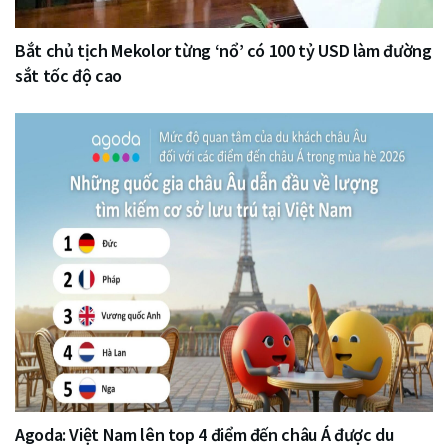
Bắt chủ tịch Mekolor từng ‘nổ’ có 100 tỷ USD làm đường
sắt tốc độ cao
Agoda: Việt Nam lên top 4 điểm đến châu Á được du