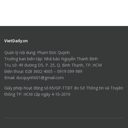
VietDaily.vn
Quản lý nội dung: Phạm Đức Quỳnh
Trưởng ban biên tập: Nhà báo Nguyễn Thanh Bình
Trụ sở: 49 đường D5, P. 25, Q. Bình Thạnh, TP. HCM
Điện thoại: 028 3602 4005 – 0919 099 989
Email: ducquynh001@gmail.com
Giấy phép hoạt động số 65/GP-TTĐT do Sở Thông tin và Truyền
thông TP. HCM cấp ngày 4-10-2019