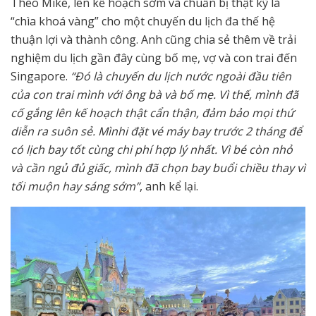
Theo Mike, lên kế hoạch sớm và chuẩn bị thật kỹ là
“chìa khoá vàng” cho một chuyến du lịch đa thế hệ
thuận lợi và thành công. Anh cũng chia sẻ thêm về trải
nghiệm du lịch gần đây cùng bố mẹ, vợ và con trai đến
Singapore.
“Đó là chuyến du lịch nước ngoài đầu tiên
của con trai mình với ông bà và bố mẹ. Vì thế, mình đã
cố gắng lên kế hoạch thật cẩn thận, đảm bảo mọi thứ
diễn ra suôn sẻ. Mìnhi đặt vé máy bay trước 2 tháng để
có lịch bay tốt cùng chi phí hợp lý nhất. Vì bé còn nhỏ
và cần ngủ đủ giấc, mình đã chọn bay buổi chiều thay vì
tối muộn hay sáng sớm”
, anh kể lại.