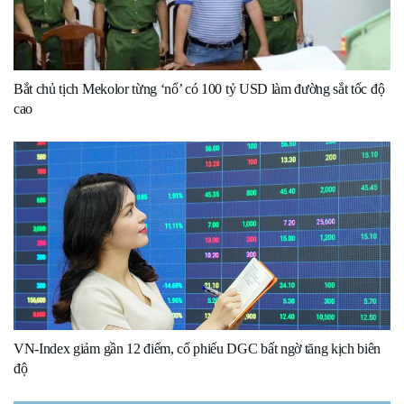
Bắt chủ tịch Mekolor từng ‘nổ’ có 100 tỷ USD làm đường sắt tốc độ
cao
VN-Index giảm gần 12 điểm, cổ phiếu DGC bất ngờ tăng kịch biên
độ