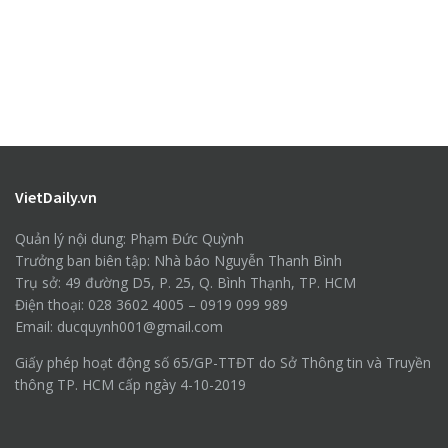
VietDaily.vn
Quản lý nội dung: Phạm Đức Quỳnh
Trưởng ban biên tập: Nhà báo Nguyễn Thanh Bình
Trụ sở: 49 đường D5, P. 25, Q. Bình Thạnh, TP. HCM
Điện thoại: 028 3602 4005 – 0919 099 989
Email: ducquynh001@gmail.com
Giấy phép hoạt động số 65/GP-TTĐT do Sở Thông tin và Truyền
thông TP. HCM cấp ngày 4-10-2019