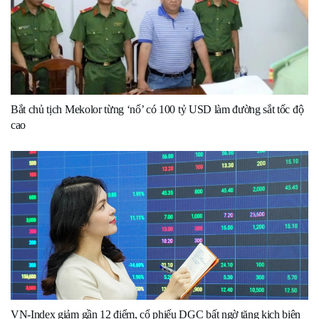
Bắt chủ tịch Mekolor từng ‘nổ’ có 100 tỷ USD làm đường sắt tốc độ
cao
VN-Index giảm gần 12 điểm, cổ phiếu DGC bất ngờ tăng kịch biên