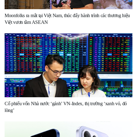
Moonfolks ra mắt tại Việt Nam, thúc đẩy hành trình các thương hiệu
Việt vươn tầm ASEAN
Cổ phiếu vốn Nhà nước ‘gánh’ VN-Index, thị trường ‘xanh vỏ, đỏ
lòng’