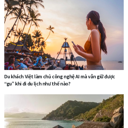
Du khách Việt làm chủ công nghệ AI mà vẫn giữ được
“gu” khi đi du lịch như thế nào?