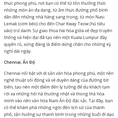
thực phong phú, nơi bạn có thể từ tốn thưởng thức
những món ăn đa dạng, từ ẩm thực đường phố bình
dân đến những nhà hàng sang trọng, từ món Nasi
Lemak (cơm béo) cho đến Char Kway Teow (hủ tiếu
xào) trứ danh. Sự giao thoa hài hòa giữa vẻ đẹp truyền
thống và hiện đại đã tạo nên một Kuala Lumpur đầy
quyến rũ, xứng đáng là điểm dừng chân cho những kỳ
nghỉ dài ngày.
Chennai, Ấn Độ
Chennai nổi bật với di sản văn hóa phong phú, một nền
nghệ thuật sôi động và vẻ duyên dáng của đường bờ
biển, tạo nên một điểm đến lý tưởng để du khách tạm
rời xa những hối hả thường nhật và thong thả hòa
mình vào nền văn hóa Nam Ấn Độ đặc sắc. Tại đây, bạn
có thể khám phá những ngôi đền lịch sử của thành
phố, tận hưởng sự thanh bình trong những buổi đi dạo