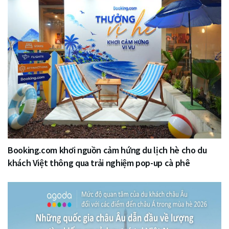
Booking.com khơi nguồn cảm hứng du lịch hè cho du
khách Việt thông qua trải nghiệm pop-up cà phê