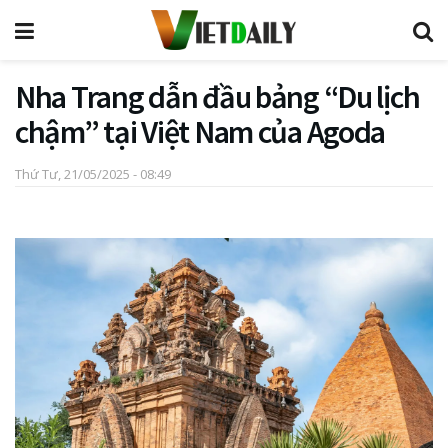
Nha Trang dẫn đầu bảng “Du lịch
chậm” tại Việt Nam của Agoda
Thứ Tư, 21/05/2025 - 08:49