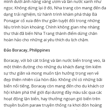
mình dưới ánh nắng vàng ươm và làn nước xanh như
ngọc. Không dừng lại ở đó, Nha trang còn mang đến đa
dạng trải nghiệm, từ hành trình khám phá tháp Bà
Ponagar cổ xưa đến thư giãn tuyệt đối trong những
liệu trình bùn khoáng. Chính không gian nhẹ nhàng
thư thái đã biến Nha Trang thành điểm dừng chân
hoàn hảo cho những ai yêu thích du lịch chậm.
Đảo Boracay, Philippines
Boracay, với bờ cát trắng và làn nước biển trong veo, là
một thiên đường cho những du khách đang tìm kiếm
sự thư giãn và mong muốn tận hưởng trọng vẹn vẻ
đẹp thiên nhiên của hòn đảo. Không chỉ có những bãi
biển nổi tiếng, Boracay còn mang đến cho du khách cơ
hội khám phá thế giới đại dương đầy màu sắc qua các
hoạt động lặn biển, hay thưởng ngoạn gió biển trên
thuyền buồm paraw truyền thống ra khơi đón hoàng