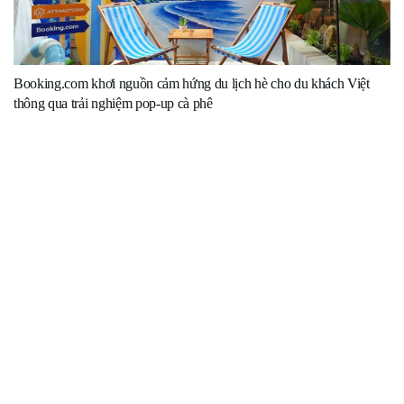
Booking.com khơi nguồn cảm hứng du lịch hè cho du khách Việt
thông qua trải nghiệm pop-up cà phê