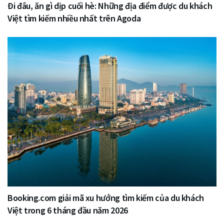
Đi đâu, ăn gì dịp cuối hè: Những địa điểm được du khách
Việt tìm kiếm nhiều nhất trên Agoda
Booking.com giải mã xu hướng tìm kiếm của du khách
Việt trong 6 tháng đầu năm 2026