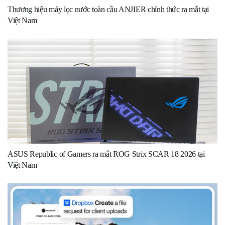
Thương hiệu máy lọc nước toàn cầu ANJIER chính thức ra mắt tại
Việt Nam
ASUS Republic of Gamers ra mắt ROG Strix SCAR 18 2026 tại
Việt Nam