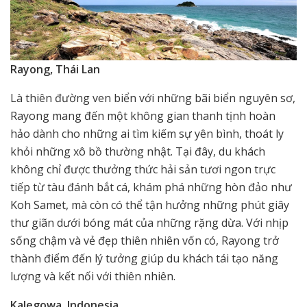
Rayong, Thái Lan
Là thiên đường ven biển với những bãi biển nguyên sơ,
Rayong mang đến một không gian thanh tịnh hoàn
hảo dành cho những ai tìm kiếm sự yên bình, thoát ly
khỏi những xô bồ thường nhật. Tại đây, du khách
không chỉ được thưởng thức hải sản tươi ngon trực
tiếp từ tàu đánh bắt cá, khám phá những hòn đảo như
Koh Samet, mà còn có thể tận hưởng những phút giây
thư giãn dưới bóng mát của những rặng dừa. Với nhịp
sống chậm và vẻ đẹp thiên nhiên vốn có, Rayong trở
thành điểm đến lý tưởng giúp du khách tái tạo năng
lượng và kết nối với thiên nhiên.
Kalegowa, Indonesia